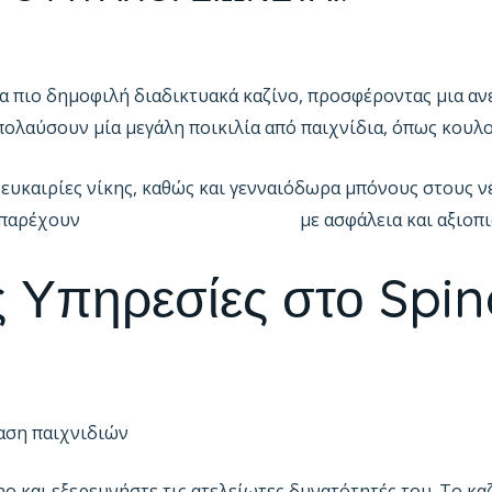
τα πιο δημοφιλή διαδικτυακά καζίνο, προσφέροντας μια α
απολαύσουν μία μεγάλη ποικιλία από παιχνίδια, όπως κουλ
ευκαιρίες νίκης, καθώς και γενναιόδωρα μπόνους στους ν
ι παρέχουν
απεριόριστη διασκέδαση
με ασφάλεια και αξιοπι
 Υπηρεσίες στο Spi
αση παιχνιδιών
no και εξερευνήστε τις ατελείωτες δυνατότητές του. Το καζ