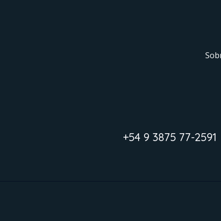
Sob
+54 9 3875 77-2591