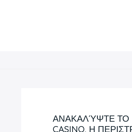
Ir
Navegación
al
de
contenido
entradas
Sobre n
ΑΝΑΚΑΛΎΨΤΕ ΤΟ 
CASINO, Η ΠΕΡΙΣ