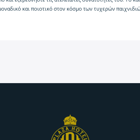
 μοναδικό και ποιοτικό στον κόσμο των τυχερών παιχνιδιώ