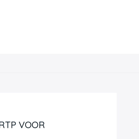
Contacto
& RTP VOOR