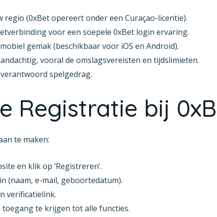
uw regio (0xBet opereert onder een Curaçao-licentie).
netverbinding voor een soepele 0xBet login ervaring.
mobiel gemak (beschikbaar voor iOS en Android).
dachtig, vooral de omslagsvereisten en tijdslimieten.
r verantwoord spelgedrag.
 Registratie bij 0xB
aan te maken:
site en klik op ‘Registreren’.
 in (naam, e-mail, geboortedatum).
 verificatielink.
 toegang te krijgen tot alle functies.