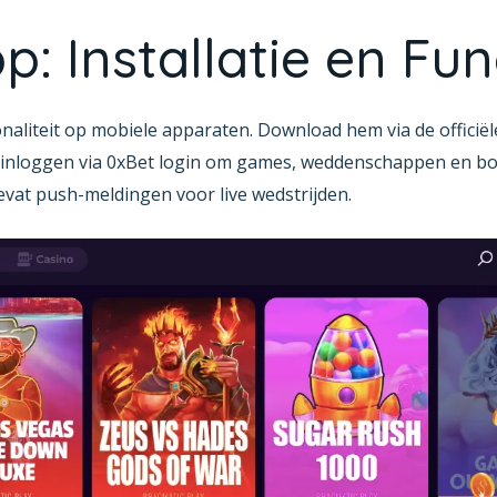
: Installatie en Func
onaliteit op mobiele apparaten. Download hem via de officië
 je inloggen via 0xBet login om games, weddenschappen en b
evat push-meldingen voor live wedstrijden.