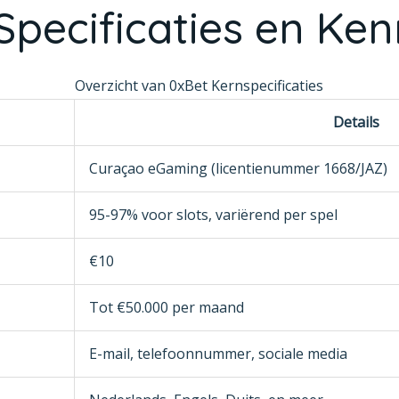
Specificaties en Ke
Overzicht van 0xBet Kernspecificaties
Details
Curaçao eGaming (licentienummer 1668/JAZ)
95-97% voor slots, variërend per spel
€10
Tot €50.000 per maand
E-mail, telefoonnummer, sociale media