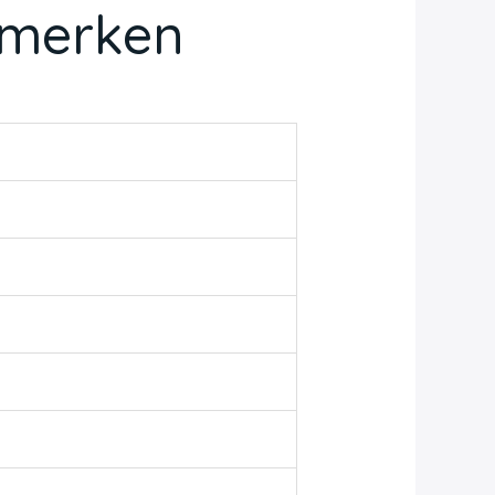
nmerken