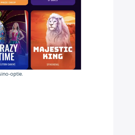
sino-optie.