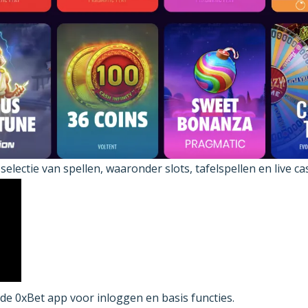
electie van spellen, waaronder slots, tafelspellen en live ca
 de 0xBet app voor inloggen en basis functies.