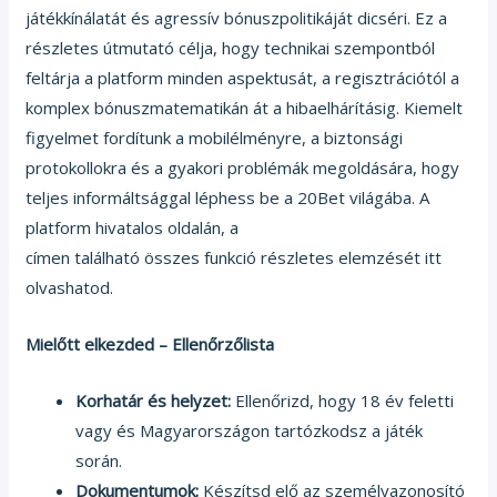
játékkínálatát és agressív bónuszpolitikáját dicséri. Ez a
részletes útmutató célja, hogy technikai szempontból
feltárja a platform minden aspektusát, a regisztrációtól a
komplex bónuszmatematikán át a hibaelhárításig. Kiemelt
figyelmet fordítunk a mobilélményre, a biztonsági
protokollokra és a gyakori problémák megoldására, hogy
teljes informáltsággal léphess be a 20Bet világába. A
platform hivatalos oldalán, a
https://20betcasinohu.org/
címen található összes funkció részletes elemzését itt
olvashatod.
Mielőtt elkezded – Ellenőrzőlista
Korhatár és helyzet:
Ellenőrizd, hogy 18 év feletti
vagy és Magyarországon tartózkodsz a játék
során.
Dokumentumok:
Készítsd elő az személyazonosító