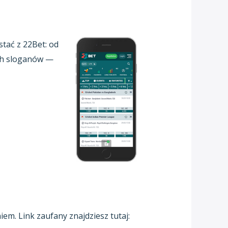
stać z 22Bet: od
ych sloganów —
iem. Link zaufany znajdziesz tutaj: