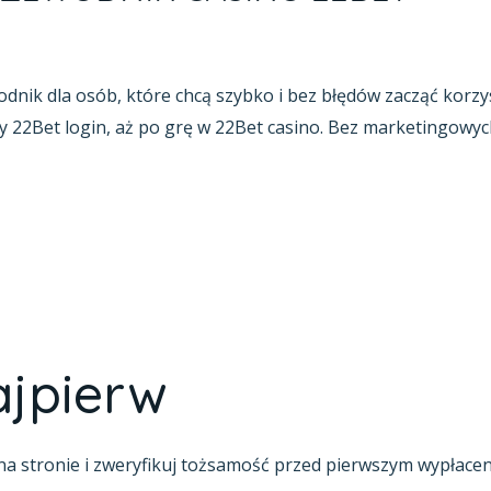
dnik dla osób, które chcą szybko i bez błędów zacząć korzy
ny 22Bet login, aż po grę w 22Bet casino. Bez marketingow
ajpierw
ę na stronie i zweryfikuj tożsamość przed pierwszym wypłacen