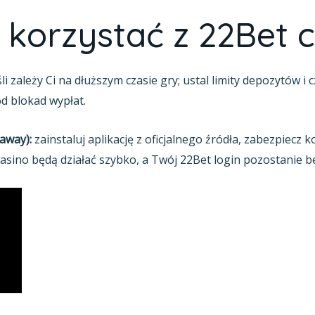
korzystać z 22Bet 
li zależy Ci na dłuższym czasie gry; ustal limity depozytów i
 blokad wypłat.
away):
zainstaluj aplikację z oficjalnego źródła, zabezpiecz
casino będą działać szybko, a Twój 22Bet login pozostanie b