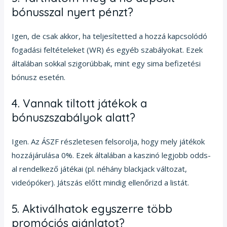
bónusszal nyert pénzt?
Igen, de csak akkor, ha teljesítetted a hozzá kapcsolódó
fogadási feltételeket (WR) és egyéb szabályokat. Ezek
általában sokkal szigorúbbak, mint egy sima befizetési
bónusz esetén.
4. Vannak tiltott játékok a
bónuszszabályok alatt?
Igen. Az ÁSZF részletesen felsorolja, hogy mely játékok
hozzájárulása 0%. Ezek általában a kaszinó legjobb odds-
al rendelkező játékai (pl. néhány blackjack változat,
videópóker). Játszás előtt mindig ellenőrizd a listát.
5. Aktiválhatok egyszerre több
promóciós ajánlatot?