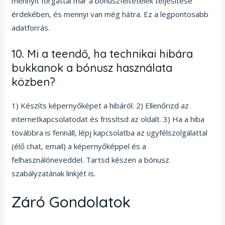
mennyit forgattál már a bónuszfeltételek teljesítése
érdekében, és mennyi van még hátra. Ez a legpontosabb
adatforrás.
10. Mi a teendő, ha technikai hibára
bukkanok a bónusz használata
közben?
1) Készíts képernyőképet a hibáról. 2) Ellenőrizd az
internetkapcsolatodat és frissítsd az oldalt. 3) Ha a hiba
továbbra is fennáll, lépj kapcsolatba az ügyfélszolgálattal
(élő chat, email) a képernyőképpel és a
felhasználóneveddel. Tartsd készen a bónusz
szabályzatának linkjét is.
Záró Gondolatok