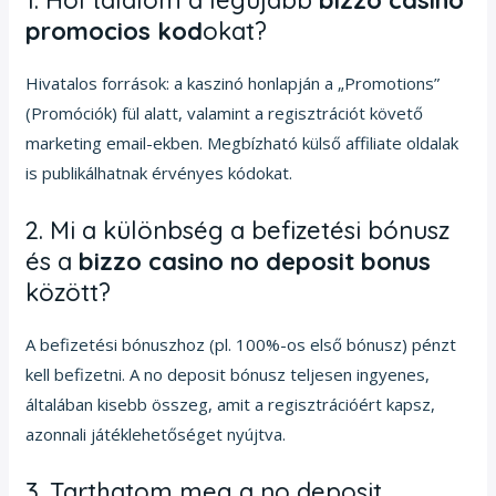
promocios kod
okat?
Hivatalos források: a kaszinó honlapján a „Promotions”
(Promóciók) fül alatt, valamint a regisztrációt követő
marketing email-ekben. Megbízható külső affiliate oldalak
is publikálhatnak érvényes kódokat.
2. Mi a különbség a befizetési bónusz
és a
bizzo casino no deposit bonus
között?
A befizetési bónuszhoz (pl. 100%-os első bónusz) pénzt
kell befizetni. A no deposit bónusz teljesen ingyenes,
általában kisebb összeg, amit a regisztrációért kapsz,
azonnali játéklehetőséget nyújtva.
3. Tarthatom meg a no deposit