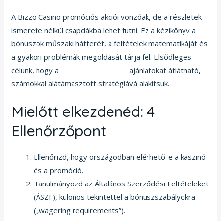
A Bizzo Casino promóciós akciói vonzóak, de a részletek
ismerete nélkül csapdákba lehet futni. Ez a kézikönyv a
bónuszok műszaki hátterét, a feltételek matematikáját és
a gyakori problémák megoldását tárja fel. Elsődleges
célunk, hogy a
Bizzo casino promo
ajánlatokat átlátható,
számokkal alátámasztott stratégiává alakítsuk.
Mielőtt elkezdenéd: 4
Ellenőrzőpont
Ellenőrizd, hogy országodban elérhető-e a kaszinó
és a promóció.
Tanulmányozd az Általános Szerződési Feltételeket
(ÁSZF), különös tekintettel a bónuszszabályokra
(„wagering requirements”).