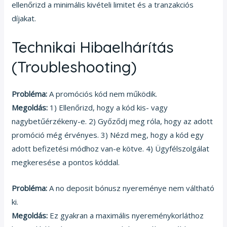
ellenőrizd a minimális kivételi limitet és a tranzakciós
díjakat.
Technikai Hibaelhárítás
(Troubleshooting)
Probléma:
A promóciós kód nem működik.
Megoldás:
1) Ellenőrizd, hogy a kód kis- vagy
nagybetűérzékeny-e. 2) Győződj meg róla, hogy az adott
promóció még érvényes. 3) Nézd meg, hogy a kód egy
adott befizetési módhoz van-e kötve. 4) Ügyfélszolgálat
megkeresése a pontos kóddal.
Probléma:
A no deposit bónusz nyereménye nem váltható
ki.
Megoldás:
Ez gyakran a maximális nyereménykorláthoz