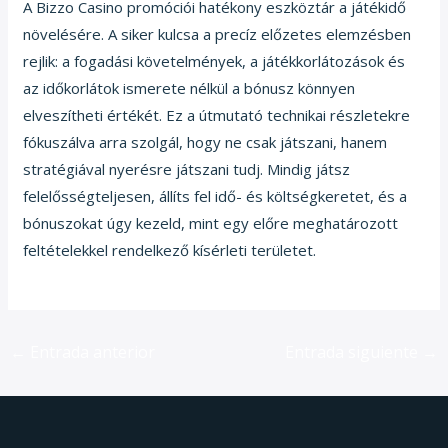
A Bizzo Casino promóciói hatékony eszköztár a játékidő
növelésére. A siker kulcsa a precíz előzetes elemzésben
rejlik: a fogadási követelmények, a játékkorlátozások és
az időkorlátok ismerete nélkül a bónusz könnyen
elveszítheti értékét. Ez a útmutató technikai részletekre
fókuszálva arra szolgál, hogy ne csak játszani, hanem
stratégiával nyerésre játszani tudj. Mindig játsz
felelősségteljesen, állíts fel idő- és költségkeretet, és a
bónuszokat úgy kezeld, mint egy előre meghatározott
feltételekkel rendelkező kísérleti területet.
←
Entrada anterior
Entrada siguiente
→