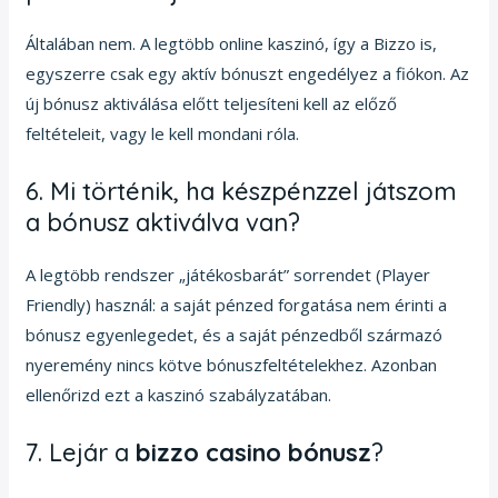
Általában nem. A legtöbb online kaszinó, így a Bizzo is,
egyszerre csak egy aktív bónuszt engedélyez a fiókon. Az
új bónusz aktiválása előtt teljesíteni kell az előző
feltételeit, vagy le kell mondani róla.
6. Mi történik, ha készpénzzel játszom
a bónusz aktiválva van?
A legtöbb rendszer „játékosbarát” sorrendet (Player
Friendly) használ: a saját pénzed forgatása nem érinti a
bónusz egyenlegedet, és a saját pénzedből származó
nyeremény nincs kötve bónuszfeltételekhez. Azonban
ellenőrizd ezt a kaszinó szabályzatában.
7. Lejár a
bizzo casino bónusz
?