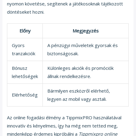
nyomon követése, segítenek a játékosoknak tájékozott
döntéseket hozni.
Előny
Megjegyzés
Gyors
A pénzügyi műveletek gyorsak és
tranzakciók
biztonságosak.
Bónusz
Különleges akciók és promóciók
lehetőségek
állnak rendelkezésre.
Bármilyen eszközről elérhető,
Elérhetőség
legyen az mobil vagy asztali.
Az online fogadási élmény a TippmixPRO használatával
innovatív és kényelmes, így ha még nem tetted meg,
mindenképp érdemes kipróbálni a
Tippmixpro online