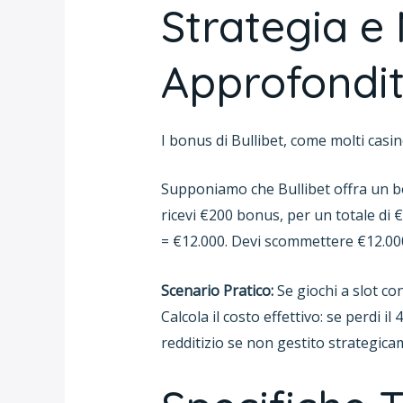
Strategia e
Approfondit
I bonus di Bullibet, come molti casi
Supponiamo che Bullibet offra un bo
ricevi €200 bonus, per un totale di 
= €12.000. Devi scommettere €12.000 
Scenario Pratico:
Se giochi a slot co
Calcola il costo effettivo: se perdi
redditizio se non gestito strategica