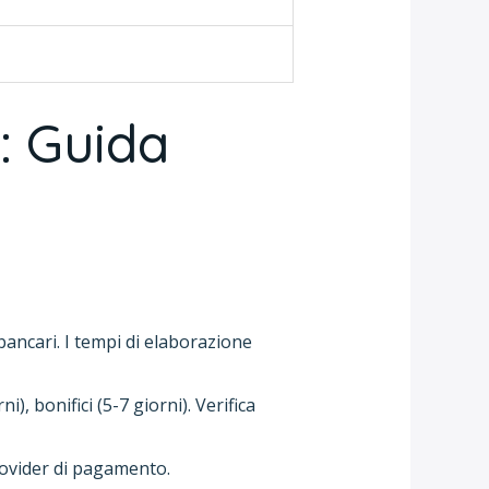
: Guida
bancari. I tempi di elaborazione
i), bonifici (5-7 giorni). Verifica
rovider di pagamento.