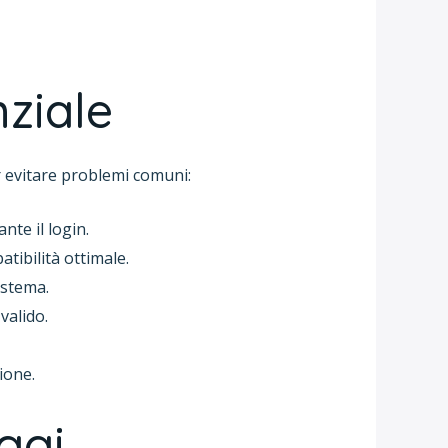
nziale
er evitare problemi comuni:
nte il login.
tibilità ottimale.
istema.
valido.
ione.
ggi