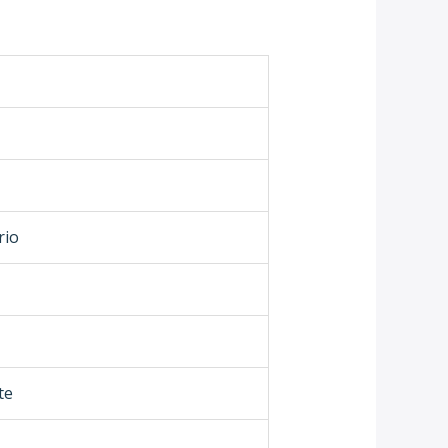
rio
te