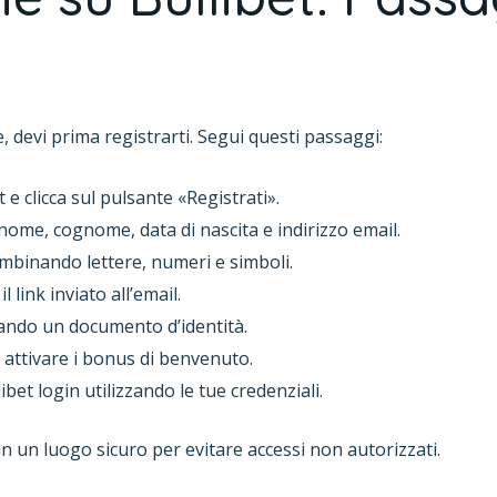
, devi prima registrarti. Segui questi passaggi:
bet e clicca sul pulsante «Registrati».
: nome, cognome, data di nascita e indirizzo email.
mbinando lettere, numeri e simboli.
l link inviato all’email.
cando un documento d’identità.
 attivare i bonus di benvenuto.
bet login utilizzando le tue credenziali.
in un luogo sicuro per evitare accessi non autorizzati.