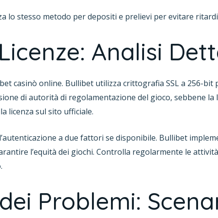
za lo stesso metodo per depositi e prelievi per evitare ritardi 
Licenze: Analisi Det
et casinò online. Bullibet utilizza crittografia SSL a 256-bit
visione di autorità di regolamentazione del gioco, sebbene la 
a licenza sul sito ufficiale.
ta l’autenticazione a due fattori se disponibile. Bullibet im
antire l’equità dei giochi. Controlla regolarmente le attivit
.
 dei Problemi: Scena