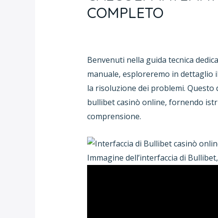
COMPLETO
/
Blog
/ Por
fcc
Benvenuti nella guida tecnica dedica
manuale, esploreremo in dettaglio i
la risoluzione dei problemi. Questo
bullibet casinò online, fornendo ist
comprensione.
Immagine dell’interfaccia di Bullibet