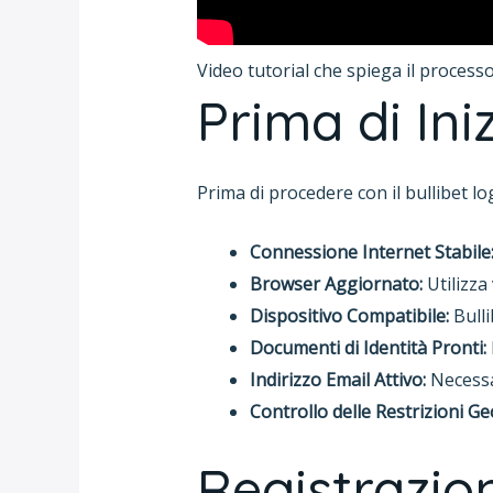
Video tutorial che spiega il processo 
Prima di Ini
Prima di procedere con il bullibet lo
Connessione Internet Stabile
Browser Aggiornato:
Utilizza
Dispositivo Compatibile:
Bulli
Documenti di Identità Pronti:
Indirizzo Email Attivo:
Necessar
Controllo delle Restrizioni Ge
Registrazion