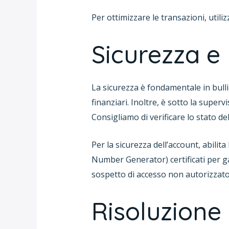
Per ottimizzare le transazioni, utiliz
Sicurezza e 
La sicurezza è fondamentale in bullib
finanziari. Inoltre, è sotto la super
Consigliamo di verificare lo stato dell
Per la sicurezza dell’account, abili
Number Generator) certificati per gar
sospetto di accesso non autorizzato
Risoluzione