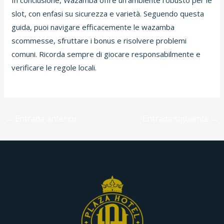
slot, con enfasi su sicurezza e varietà. Seguendo questa
guida, puoi navigare efficacemente le wazamba
scommesse, sfruttare i bonus e risolvere problemi
comuni. Ricorda sempre di giocare responsabilmente e
verificare le regole locali.
←
Entrada anterior
Entrada siguiente
→