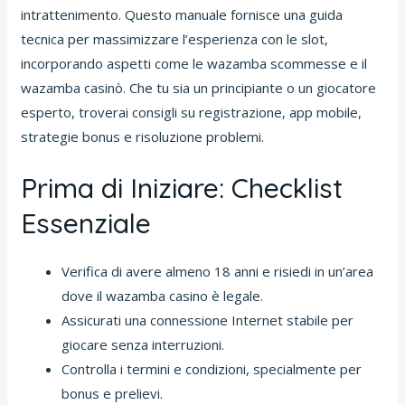
intrattenimento. Questo manuale fornisce una guida
tecnica per massimizzare l’esperienza con le slot,
incorporando aspetti come le wazamba scommesse e il
wazamba casinò. Che tu sia un principiante o un giocatore
esperto, troverai consigli su registrazione, app mobile,
strategie bonus e risoluzione problemi.
Prima di Iniziare: Checklist
Essenziale
Verifica di avere almeno 18 anni e risiedi in un’area
dove il wazamba casino è legale.
Assicurati una connessione Internet stabile per
giocare senza interruzioni.
Controlla i termini e condizioni, specialmente per
bonus e prelievi.