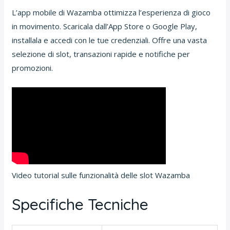
L’app mobile di Wazamba ottimizza l’esperienza di gioco
in movimento. Scaricala dall’App Store o Google Play,
installala e accedi con le tue credenziali. Offre una vasta
selezione di slot, transazioni rapide e notifiche per
promozioni.
Video tutorial sulle funzionalità delle slot Wazamba
Specifiche Tecniche