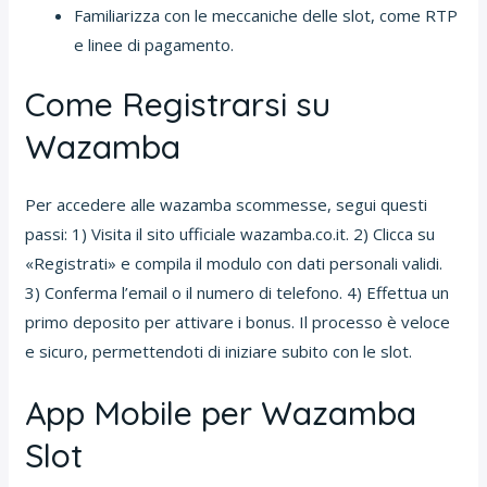
Familiarizza con le meccaniche delle slot, come RTP
e linee di pagamento.
Come Registrarsi su
Wazamba
Per accedere alle wazamba scommesse, segui questi
passi: 1) Visita il sito ufficiale wazamba.co.it. 2) Clicca su
«Registrati» e compila il modulo con dati personali validi.
3) Conferma l’email o il numero di telefono. 4) Effettua un
primo deposito per attivare i bonus. Il processo è veloce
e sicuro, permettendoti di iniziare subito con le slot.
App Mobile per Wazamba
Slot