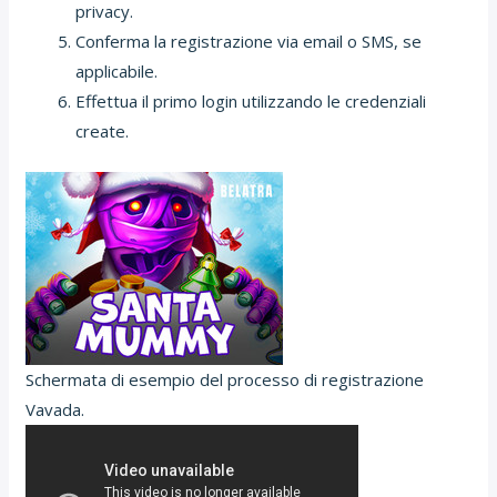
privacy.
Conferma la registrazione via email o SMS, se
applicabile.
Effettua il primo login utilizzando le credenziali
create.
Schermata di esempio del processo di registrazione
Vavada.