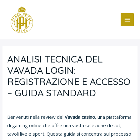
Ir
Navegación
MAI
al
de
ME
contenido
entradas
ANALISI TECNICA DEL
VAVADA LOGIN:
REGISTRAZIONE E ACCESSO
– GUIDA STANDARD
/
Blog
/ Por
fcc
Benvenuti nella review del
Vavada casino
, una piattaforma
di gaming online che offre una vasta selezione di slot,
tavoli live e sport. Questa guida si concentra sul processo