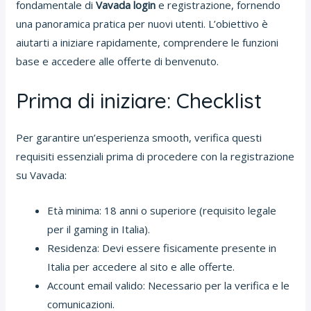
fondamentale di
Vavada login
e registrazione, fornendo
una panoramica pratica per nuovi utenti. L’obiettivo è
aiutarti a iniziare rapidamente, comprendere le funzioni
base e accedere alle offerte di benvenuto.
Prima di iniziare: Checklist
Per garantire un’esperienza smooth, verifica questi
requisiti essenziali prima di procedere con la registrazione
su Vavada:
Età minima: 18 anni o superiore (requisito legale
per il gaming in Italia).
Residenza: Devi essere fisicamente presente in
Italia per accedere al sito e alle offerte.
Account email valido: Necessario per la verifica e le
comunicazioni.