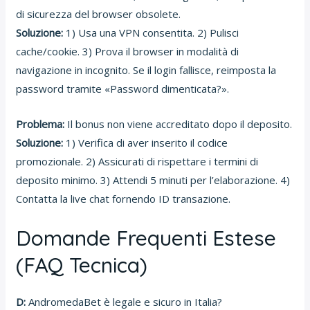
di sicurezza del browser obsolete.
Soluzione:
1) Usa una VPN consentita. 2) Pulisci
cache/cookie. 3) Prova il browser in modalità di
navigazione in incognito. Se il login fallisce, reimposta la
password tramite «Password dimenticata?».
Problema:
Il bonus non viene accreditato dopo il deposito.
Soluzione:
1) Verifica di aver inserito il codice
promozionale. 2) Assicurati di rispettare i termini di
deposito minimo. 3) Attendi 5 minuti per l’elaborazione. 4)
Contatta la live chat fornendo ID transazione.
Domande Frequenti Estese
(FAQ Tecnica)
D:
AndromedaBet è legale e sicuro in Italia?