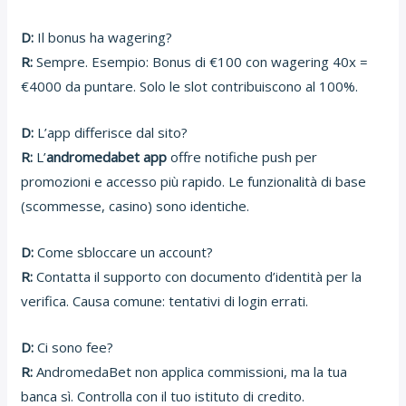
D:
Il bonus ha wagering?
R:
Sempre. Esempio: Bonus di €100 con wagering 40x =
€4000 da puntare. Solo le slot contribuiscono al 100%.
D:
L’app differisce dal sito?
R:
L’
andromedabet app
offre notifiche push per
promozioni e accesso più rapido. Le funzionalità di base
(scommesse, casino) sono identiche.
D:
Come sbloccare un account?
R:
Contatta il supporto con documento d’identità per la
verifica. Causa comune: tentativi di login errati.
D:
Ci sono fee?
R:
AndromedaBet non applica commissioni, ma la tua
banca sì. Controlla con il tuo istituto di credito.