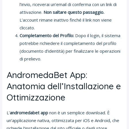
l’invio, riceverai un’email di conferma con un link di
attivazione.
Non saltare questo passaggio.
L’account rimane inattivo finché il link non viene
cliccato.
Completamento del Profilo:
Dopo il login, il sistema
potrebbe richiedere il completamento del profilo
(documento d’identità) per finalizzare le operazioni
di prelievo.
AndromedaBet App:
Anatomia dell’Installazione e
Ottimizzazione
L’
andromedabet app
non è un semplice download. È
un’applicazione nativa, ottimizzata per iOS e Android, che
richiede l’installazione dal sito ufficiale o dagli store.