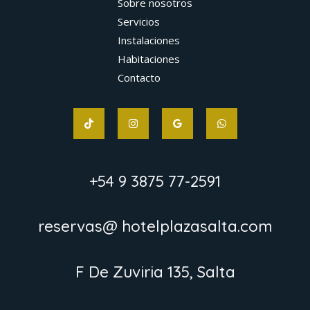
Sobre nosotros
Servicios
Instalaciones
Habitaciones
Contacto
+54 9 3875 77-2591
reservas@ hotelplazasalta.com
F De Zuviria 135, Salta