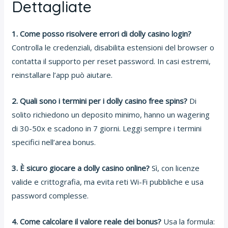
Dettagliate
1. Come posso risolvere errori di dolly casino login?
Controlla le credenziali, disabilita estensioni del browser o
contatta il supporto per reset password. In casi estremi,
reinstallare l’app può aiutare.
2. Quali sono i termini per i dolly casino free spins?
Di
solito richiedono un deposito minimo, hanno un wagering
di 30-50x e scadono in 7 giorni. Leggi sempre i termini
specifici nell’area bonus.
3. È sicuro giocare a dolly casino online?
Sì, con licenze
valide e crittografia, ma evita reti Wi-Fi pubbliche e usa
password complesse.
4. Come calcolare il valore reale dei bonus?
Usa la formula: