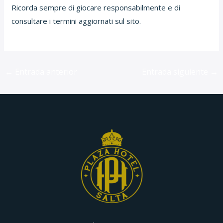
Ricorda sempre di giocare responsabilmente e di
consultare i termini aggiornati sul sito.
←
Entrada anterior
Entrada siguiente
→