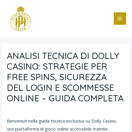
Ir
Navegación
MAI
al
de
ME
contenido
entradas
ANALISI TECNICA DI DOLLY
CASINO: STRATEGIE PER
FREE SPINS, SICUREZZA
DEL LOGIN E SCOMMESSE
ONLINE – GUIDA COMPLETA
/
Blog
/ Por
fcc
Benvenuti nella guida tecnica esclusiva su Dolly Casino,
una piattaforma di gioco online accessibile tramite