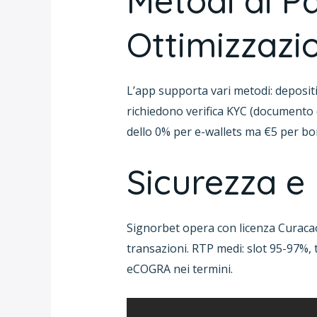
Metodi di P
Ottimizzazio
L’app supporta vari metodi: depositi i
richiedono verifica KYC (documento d
dello 0% per e-wallets ma €5 per boni
Sicurezza e
Signorbet opera con licenza Curacao, 
transazioni. RTP medi: slot 95-97%, t
eCOGRA nei termini.