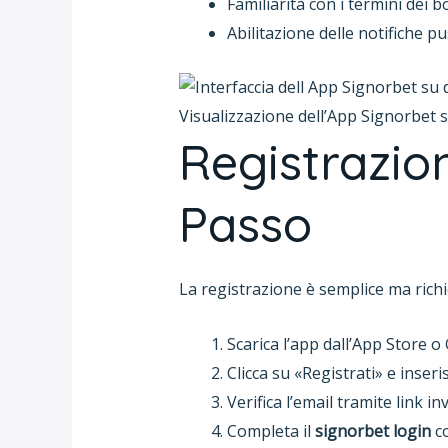
Familiarità con i termini dei
Abilitazione delle notifiche 
Visualizzazione dell’App Signorbet s
Registrazio
Passo
La registrazione è semplice ma richi
Scarica l’app dall’App Store o
Clicca su «Registrati» e inseris
Verifica l’email tramite link i
Completa il
signorbet login
co