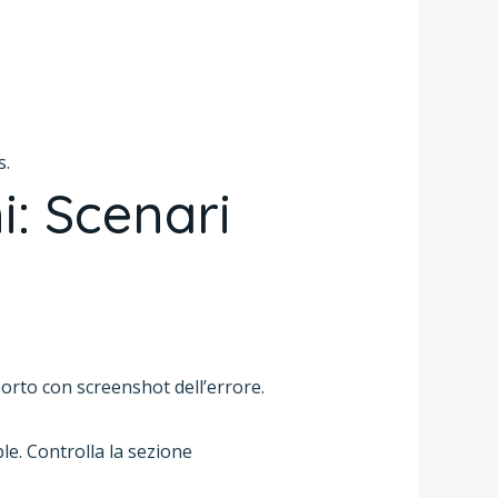
s.
: Scenari
pporto con screenshot dell’errore.
ble. Controlla la sezione