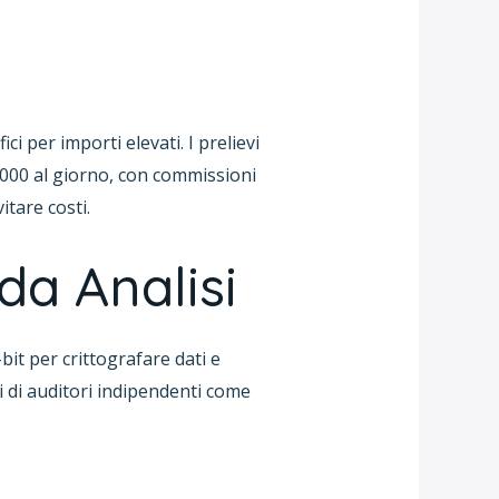
ci per importi elevati. I prelievi
5,000 al giorno, con commissioni
itare costi.
da Analisi
bit per crittografare dati e
ti di auditori indipendenti come