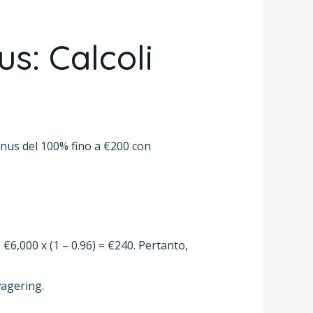
s: Calcoli
onus del 100% fino a €200 con
 €6,000 x (1 – 0.96) = €240. Pertanto,
wagering.