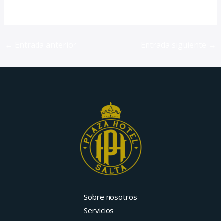
←
Entrada anterior
Entrada siguiente
→
Sobre nosotros
Servicios