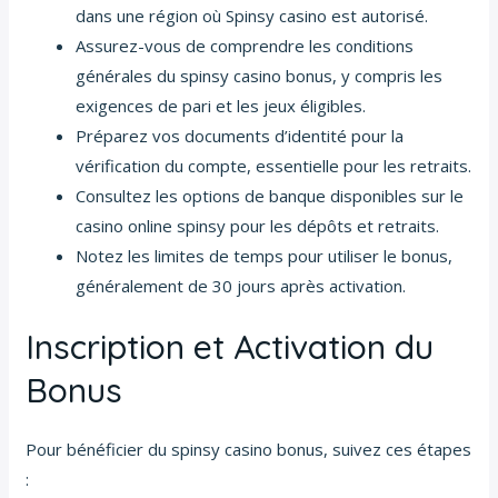
dans une région où Spinsy casino est autorisé.
Assurez-vous de comprendre les conditions
générales du spinsy casino bonus, y compris les
exigences de pari et les jeux éligibles.
Préparez vos documents d’identité pour la
vérification du compte, essentielle pour les retraits.
Consultez les options de banque disponibles sur le
casino online spinsy pour les dépôts et retraits.
Notez les limites de temps pour utiliser le bonus,
généralement de 30 jours après activation.
Inscription et Activation du
Bonus
Pour bénéficier du spinsy casino bonus, suivez ces étapes
: