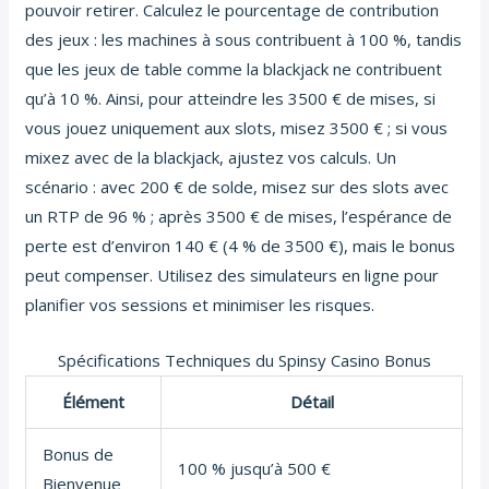
pouvoir retirer. Calculez le pourcentage de contribution
des jeux : les machines à sous contribuent à 100 %, tandis
que les jeux de table comme la blackjack ne contribuent
qu’à 10 %. Ainsi, pour atteindre les 3500 € de mises, si
vous jouez uniquement aux slots, misez 3500 € ; si vous
mixez avec de la blackjack, ajustez vos calculs. Un
scénario : avec 200 € de solde, misez sur des slots avec
un RTP de 96 % ; après 3500 € de mises, l’espérance de
perte est d’environ 140 € (4 % de 3500 €), mais le bonus
peut compenser. Utilisez des simulateurs en ligne pour
planifier vos sessions et minimiser les risques.
Spécifications Techniques du Spinsy Casino Bonus
Élément
Détail
Bonus de
100 % jusqu’à 500 €
Bienvenue