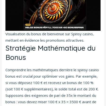
Visualisation du bonus de bienvenue sur Spinsy casino,
mettant en évidence les promotions attractives.
Stratégie Mathématique du
Bonus
Comprendre les mathématiques derrière le spinsy casino
bonus est crucial pour optimiser vos gains. Par exemple,
si vous déposez 100 € et recevez un bonus de 100 %
(soit 100 € supplémentaires), le solde total est de 200 €.
Supposons des exigences de pari de 35x le montant du
bonus : vous devez miser 100 € x 35 = 3500 € avant de