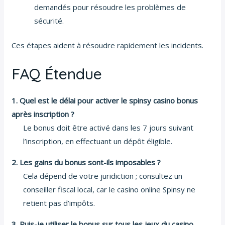
demandés pour résoudre les problèmes de
sécurité.
Ces étapes aident à résoudre rapidement les incidents.
FAQ Étendue
1. Quel est le délai pour activer le spinsy casino bonus
après inscription ?
Le bonus doit être activé dans les 7 jours suivant
l’inscription, en effectuant un dépôt éligible.
2. Les gains du bonus sont-ils imposables ?
Cela dépend de votre juridiction ; consultez un
conseiller fiscal local, car le casino online Spinsy ne
retient pas d’impôts.
3. Puis-je utiliser le bonus sur tous les jeux du casino