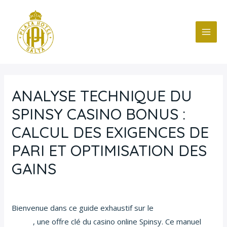
Ir
Navegación
MAI
al
de
ME
contenido
entradas
ANALYSE TECHNIQUE DU
SPINSY CASINO BONUS :
CALCUL DES EXIGENCES DE
PARI ET OPTIMISATION DES
GAINS
/
Blog
/ Por
fcc
Bienvenue dans ce guide exhaustif sur le
Spinsy casino
bonus
, une offre clé du casino online Spinsy. Ce manuel