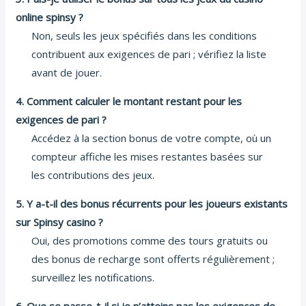
online spinsy ?
Non, seuls les jeux spécifiés dans les conditions
contribuent aux exigences de pari ; vérifiez la liste
avant de jouer.
4. Comment calculer le montant restant pour les
exigences de pari ?
Accédez à la section bonus de votre compte, où un
compteur affiche les mises restantes basées sur
les contributions des jeux.
5. Y a-t-il des bonus récurrents pour les joueurs existants
sur Spinsy casino ?
Oui, des promotions comme des tours gratuits ou
des bonus de recharge sont offerts régulièrement ;
surveillez les notifications.