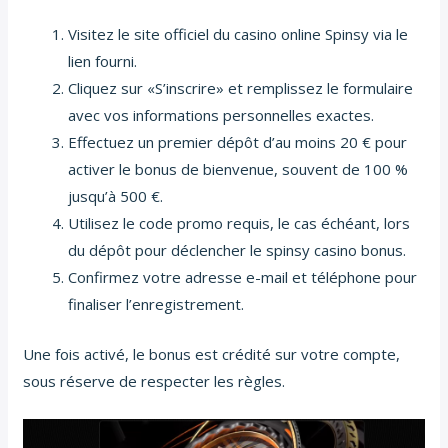
Visitez le site officiel du casino online Spinsy via le
lien fourni.
Cliquez sur «S’inscrire» et remplissez le formulaire
avec vos informations personnelles exactes.
Effectuez un premier dépôt d’au moins 20 € pour
activer le bonus de bienvenue, souvent de 100 %
jusqu’à 500 €.
Utilisez le code promo requis, le cas échéant, lors
du dépôt pour déclencher le spinsy casino bonus.
Confirmez votre adresse e-mail et téléphone pour
finaliser l’enregistrement.
Une fois activé, le bonus est crédité sur votre compte,
sous réserve de respecter les règles.