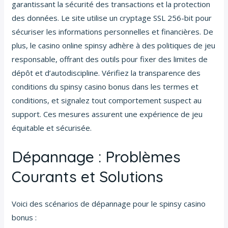
garantissant la sécurité des transactions et la protection
des données. Le site utilise un cryptage SSL 256-bit pour
sécuriser les informations personnelles et financières. De
plus, le casino online spinsy adhère à des politiques de jeu
responsable, offrant des outils pour fixer des limites de
dépôt et d’autodiscipline. Vérifiez la transparence des
conditions du spinsy casino bonus dans les termes et
conditions, et signalez tout comportement suspect au
support. Ces mesures assurent une expérience de jeu
équitable et sécurisée.
Dépannage : Problèmes
Courants et Solutions
Voici des scénarios de dépannage pour le spinsy casino
bonus :