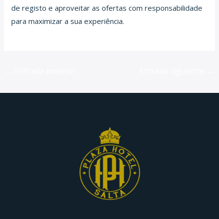
de registo e aproveitar as ofertas com responsabilidade
para maximizar a sua experiência.
←
Entrada anterior
Entrada siguiente
→