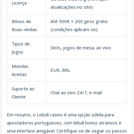
Licença
atualizações no site)
Bônus de
Até 500€ + 200 giros grátis
Boas-vindas
(condições aplicam-se)
Tipos de
Slots, jogos de mesa, ao vivo
Jogos
Moedas
EUR, BRL
Aceitas
Suporte ao
Chat ao vivo 24/7, e-mail
Cliente
Em resumo, o Lebull casino é uma opção sólida para
apostadores portugueses, com lebull bonus atrativos e
uma interface amigável. Certifique-se de seguir os passos