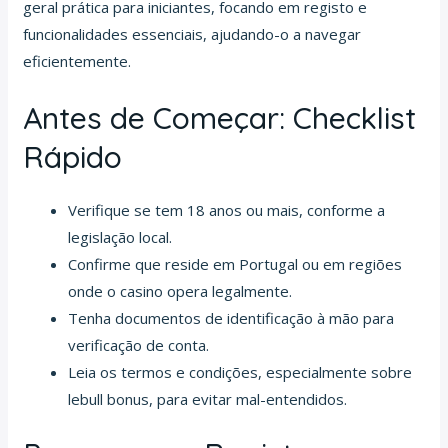
geral prática para iniciantes, focando em registo e
funcionalidades essenciais, ajudando-o a navegar
eficientemente.
Antes de Começar: Checklist
Rápido
Verifique se tem 18 anos ou mais, conforme a
legislação local.
Confirme que reside em Portugal ou em regiões
onde o casino opera legalmente.
Tenha documentos de identificação à mão para
verificação de conta.
Leia os termos e condições, especialmente sobre
lebull bonus, para evitar mal-entendidos.