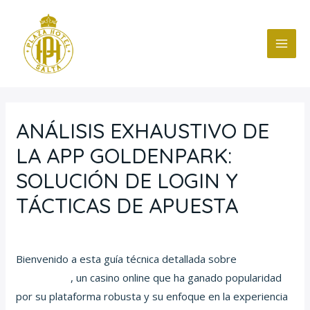
Ir
Navegación
MAI
al
de
ME
contenido
entradas
ANÁLISIS EXHAUSTIVO DE
LA APP GOLDENPARK:
SOLUCIÓN DE LOGIN Y
TÁCTICAS DE APUESTA
/
Blog
/ Por
fcc
Bienvenido a esta guía técnica detallada sobre
Goldenpark
, un casino online que ha ganado popularidad
por su plataforma robusta y su enfoque en la experiencia