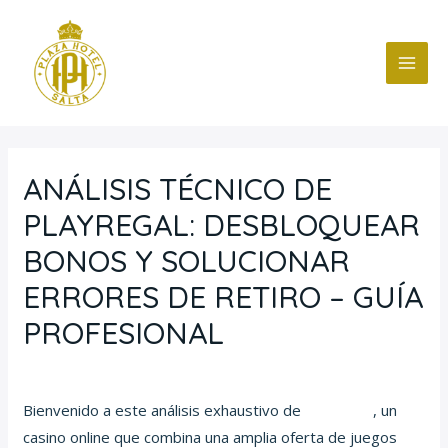
Ir
Navegación
MAI
al
de
ME
contenido
entradas
ANÁLISIS TÉCNICO DE
PLAYREGAL: DESBLOQUEAR
BONOS Y SOLUCIONAR
ERRORES DE RETIRO – GUÍA
PROFESIONAL
/
Blog
/ Por
fcc
Bienvenido a este análisis exhaustivo de
PlayRegal
, un
casino online que combina una amplia oferta de juegos