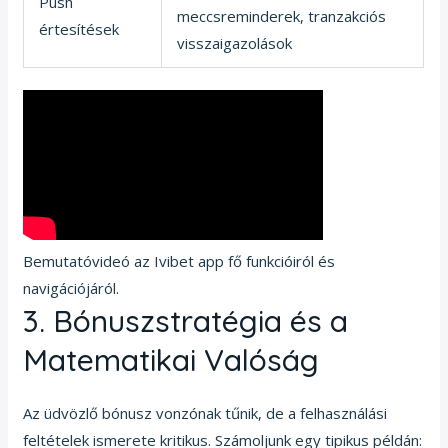
Push
meccsreminderek, tranzakciós
értesítések
visszaigazolások
Bemutatóvideó az Ivibet app fő funkcióiról és
navigációjáról.
3. Bónuszstratégia és a
Matematikai Valóság
Az üdvözlő bónusz vonzónak tűnik, de a felhasználási
feltételek ismerete kritikus. Számoljunk egy tipikus példán: