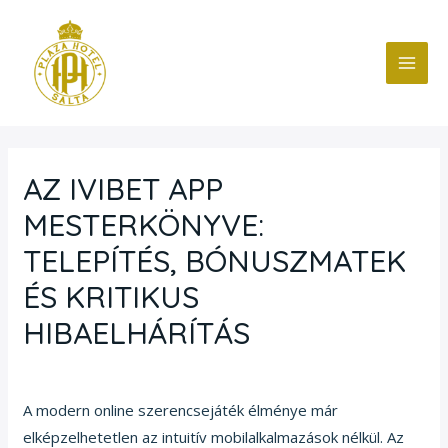
Ir
Navegación
MAI
al
de
ME
contenido
entradas
AZ IVIBET APP
MESTERKÖNYVE:
TELEPÍTÉS, BÓNUSZMATEK
ÉS KRITIKUS
HIBAELHÁRÍTÁS
/
Blog
/ Por
fcc
A modern online szerencsejáték élménye már
elképzelhetetlen az intuitív mobilalkalmazások nélkül. Az