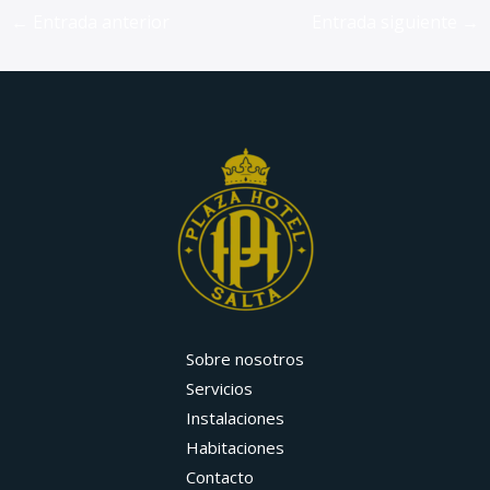
←
Entrada anterior
Entrada siguiente
→
Sobre nosotros
Servicios
Instalaciones
Habitaciones
Contacto