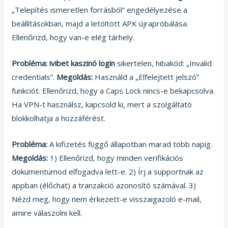
„Telepítés ismeretlen forrásból” engedélyezése a
beállításokban, majd a letöltött APK újrapróbálása.
Ellenőrizd, hogy van-e elég tárhely.
Probléma:
ivibet kaszinó login
sikertelen, hibakód: „Invalid
credentials”.
Megoldás:
Használd a „Elfelejtett jelszó”
funkciót. Ellenőrizd, hogy a Caps Lock nincs-e bekapcsolva.
Ha VPN-t használsz, kapcsold ki, mert a szolgáltató
blokkolhatja a hozzáférést.
Probléma:
A kifizetés függő állapotban marad több napig.
Megoldás:
1) Ellenőrizd, hogy minden verifikációs
dokumentumod elfogadva lett-e. 2) Írj a supportnak az
appban (élőchat) a tranzakció azonosító számával. 3)
Nézd meg, hogy nem érkezett-e visszaigazoló e-mail,
amire válaszolni kell.