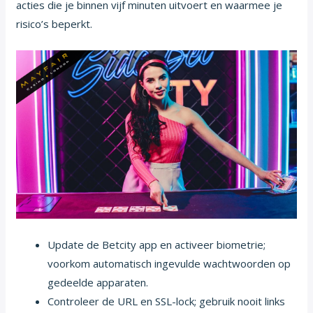
acties die je binnen vijf minuten uitvoert en waarmee je
risico’s beperkt.
Update de Betcity app en activeer biometrie;
voorkom automatisch ingevulde wachtwoorden op
gedeelde apparaten.
Controleer de URL en SSL-lock; gebruik nooit links