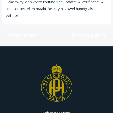
Takeaway: een korte routine van update → verificatie →
limieten instellen maakt Betcity nl zowel handig als
veiliger.
←
Entrada anterior
Entrada siguiente
→
Sobre nosotros