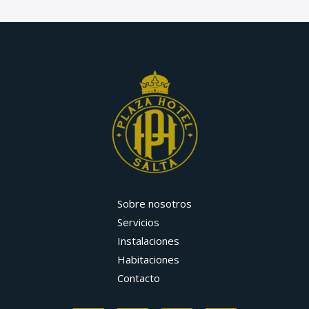
Sobre nosotros
Servicios
Instalaciones
Habitaciones
Contacto