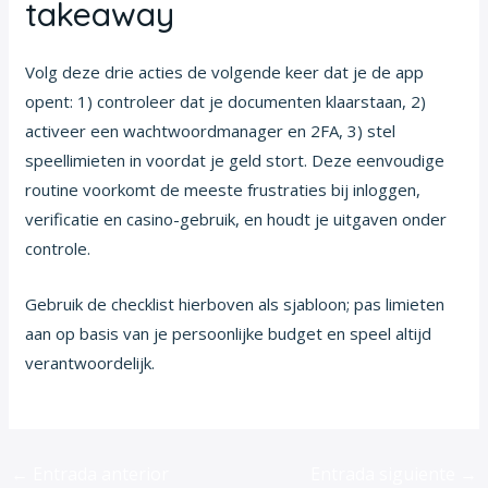
takeaway
Volg deze drie acties de volgende keer dat je de app
opent: 1) controleer dat je documenten klaarstaan, 2)
activeer een wachtwoordmanager en 2FA, 3) stel
speellimieten in voordat je geld stort. Deze eenvoudige
routine voorkomt de meeste frustraties bij inloggen,
verificatie en casino-gebruik, en houdt je uitgaven onder
controle.
Gebruik de checklist hierboven als sjabloon; pas limieten
aan op basis van je persoonlijke budget en speel altijd
verantwoordelijk.
←
Entrada anterior
Entrada siguiente
→