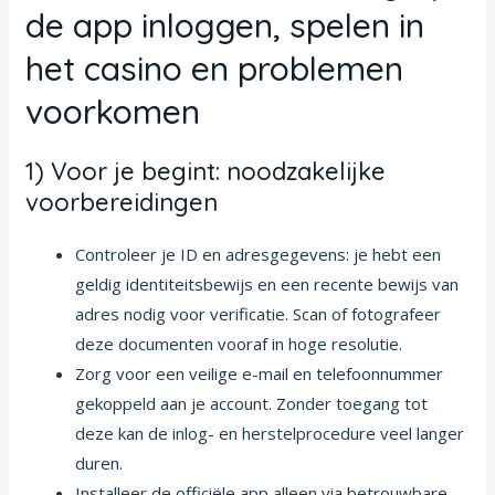
de app inloggen, spelen in
het casino en problemen
voorkomen
1) Voor je begint: noodzakelijke
voorbereidingen
Controleer je ID en adresgegevens: je hebt een
geldig identiteitsbewijs en een recente bewijs van
adres nodig voor verificatie. Scan of fotografeer
deze documenten vooraf in hoge resolutie.
Zorg voor een veilige e-mail en telefoonnummer
gekoppeld aan je account. Zonder toegang tot
deze kan de inlog- en herstelprocedure veel langer
duren.
Installeer de officiële app alleen via betrouwbare