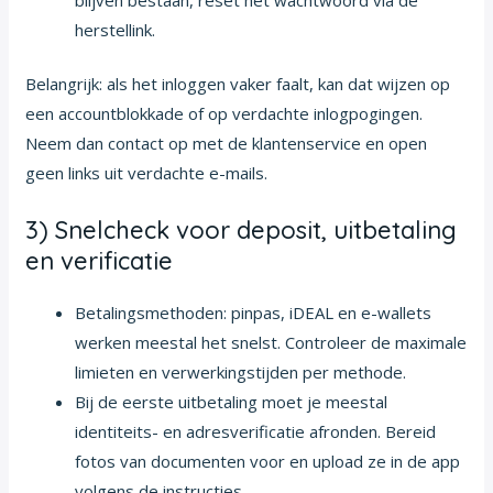
herstellink.
Belangrijk: als het inloggen vaker faalt, kan dat wijzen op
een accountblokkade of op verdachte inlogpogingen.
Neem dan contact op met de klantenservice en open
geen links uit verdachte e-mails.
3) Snelcheck voor deposit, uitbetaling
en verificatie
Betalingsmethoden: pinpas, iDEAL en e-wallets
werken meestal het snelst. Controleer de maximale
limieten en verwerkingstijden per methode.
Bij de eerste uitbetaling moet je meestal
identiteits- en adresverificatie afronden. Bereid
fotos van documenten voor en upload ze in de app
volgens de instructies.