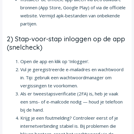
bronnen (App Store, Google Play) of via de officiële
website. Vermijd apk-bestanden van onbekende
partijen.
2) Stap-voor-stap inloggen op de app
(snelcheck)
Open de app en klik op ‘Inloggen’.
Vul je geregistreerde e-mailadres en wachtwoord
in. Tip: gebruik een wachtwoordmanager om
vergissingen te voorkomen.
Als er tweestapsverificatie (2FA) is, heb je vaak
een sms- of e-mailcode nodig — houd je telefoon
bij de hand.
Krijg je een foutmelding? Controleer eerst of je
internetverbinding stabiel is. Bij problemen die
blijven bestaan, reset het wachtwoord via de