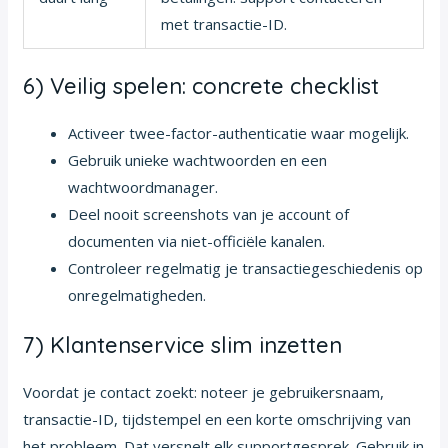
met transactie-ID.
6) Veilig spelen: concrete checklist
Activeer twee-factor-authenticatie waar mogelijk.
Gebruik unieke wachtwoorden en een
wachtwoordmanager.
Deel nooit screenshots van je account of
documenten via niet-officiële kanalen.
Controleer regelmatig je transactiegeschiedenis op
onregelmatigheden.
7) Klantenservice slim inzetten
Voordat je contact zoekt: noteer je gebruikersnaam,
transactie-ID, tijdstempel en een korte omschrijving van
het probleem. Dat versnelt elk supportgesprek. Gebruik in