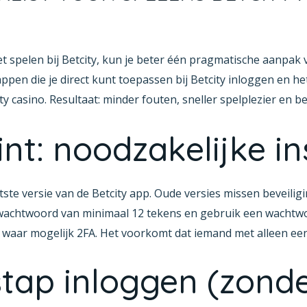
met spelen bij Betcity, kun je beter één pragmatische aanpak
appen die je direct kunt toepassen bij Betcity inloggen en he
ty casino. Resultaat: minder fouten, sneller spelplezier en be
nt: noodzakelijke in
laatste versie van de Betcity app. Oude versies missen beveil
 wachtwoord van minimaal 12 tekens en gebruik een wacht
er waar mogelijk 2FA. Het voorkomt dat iemand met alleen 
tap inloggen (zond