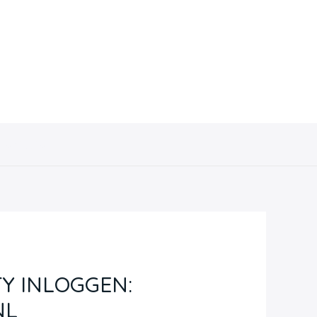
Contacto
TY INLOGGEN:
NL