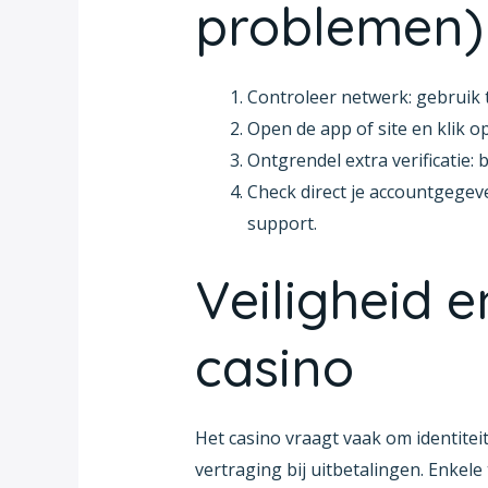
problemen)
Controleer netwerk: gebruik 
Open de app of site en klik 
Ontgrendel extra verificatie:
Check direct je accountgegeve
support.
Veiligheid e
casino
Het casino vraagt vaak om identite
vertraging bij uitbetalingen. Enkele 