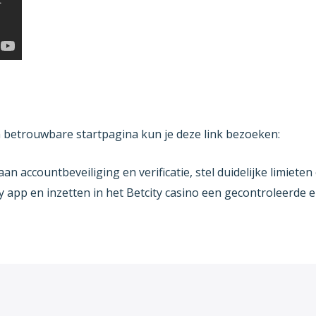
 betrouwbare startpagina kun je deze link bezoeken:
Betcit
an accountbeveiliging en verificatie, stel duidelijke limiet
ty app en inzetten in het Betcity casino een gecontroleerde e