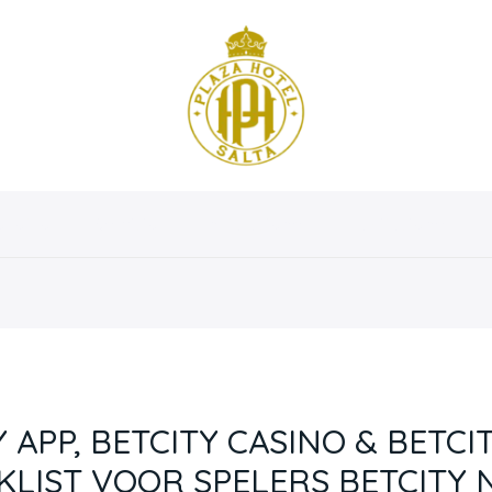
osotros
Servicios
Instalaciones
Habitaciones
Y APP, BETCITY CASINO & BETCI
KLIST VOOR SPELERS BETCITY 