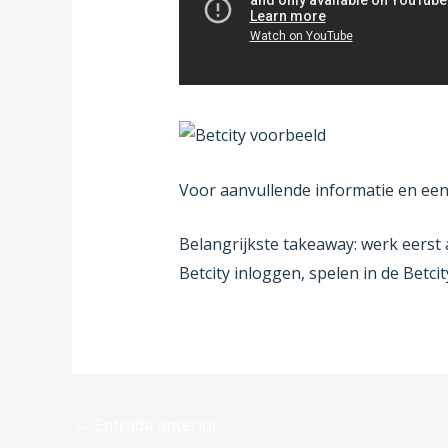
Voor aanvullende informatie en een
Belangrijkste takeaway: werk eerst a
Betcity inloggen, spelen in de Betci
←
Entrada anterior