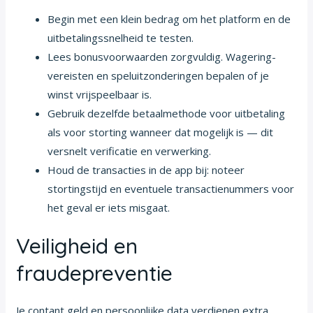
Begin met een klein bedrag om het platform en de
uitbetalingssnelheid te testen.
Lees bonusvoorwaarden zorgvuldig. Wagering-
vereisten en speluitzonderingen bepalen of je
winst vrijspeelbaar is.
Gebruik dezelfde betaalmethode voor uitbetaling
als voor storting wanneer dat mogelijk is — dit
versnelt verificatie en verwerking.
Houd de transacties in de app bij: noteer
stortingstijd en eventuele transactienummers voor
het geval er iets misgaat.
Veiligheid en
fraudepreventie
Je contant geld en persoonlijke data verdienen extra