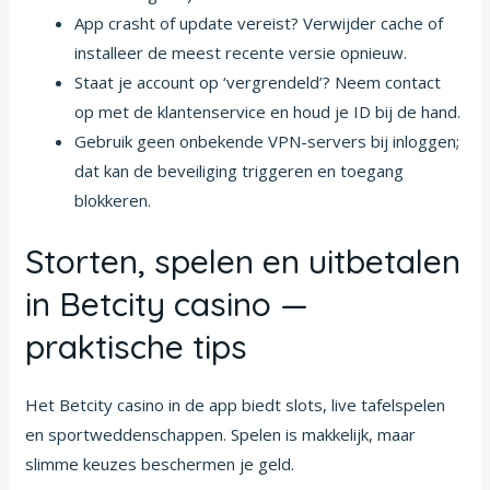
App crasht of update vereist? Verwijder cache of
installeer de meest recente versie opnieuw.
Staat je account op ‘vergrendeld’? Neem contact
op met de klantenservice en houd je ID bij de hand.
Gebruik geen onbekende VPN-servers bij inloggen;
dat kan de beveiliging triggeren en toegang
blokkeren.
Storten, spelen en uitbetalen
in Betcity casino —
praktische tips
Het Betcity casino in de app biedt slots, live tafelspelen
en sportweddenschappen. Spelen is makkelijk, maar
slimme keuzes beschermen je geld.