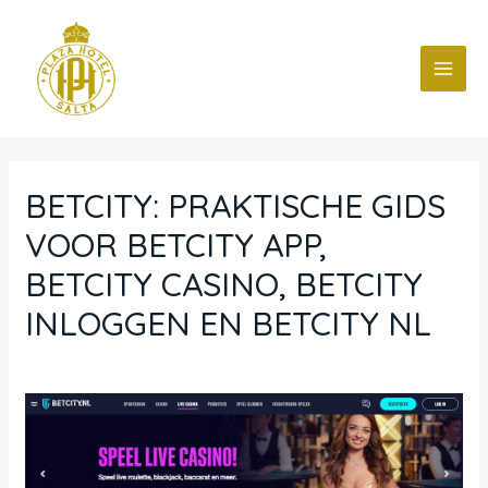
Ir
Navegación
MAI
al
de
ME
contenido
entradas
BETCITY: PRAKTISCHE GIDS
VOOR BETCITY APP,
BETCITY CASINO, BETCITY
INLOGGEN EN BETCITY NL
/
Blog
/ Por
fcc