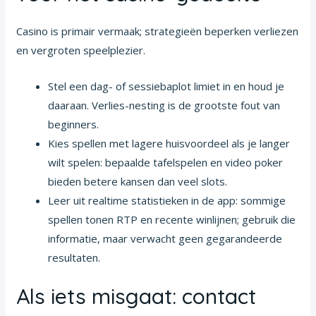
Casino is primair vermaak; strategieën beperken verliezen
en vergroten speelplezier.
Stel een dag- of sessiebaplot limiet in en houd je
daaraan. Verlies-nesting is de grootste fout van
beginners.
Kies spellen met lagere huisvoordeel als je langer
wilt spelen: bepaalde tafelspelen en video poker
bieden betere kansen dan veel slots.
Leer uit realtime statistieken in de app: sommige
spellen tonen RTP en recente winlijnen; gebruik die
informatie, maar verwacht geen gegarandeerde
resultaten.
Als iets misgaat: contact