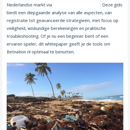
Nederlandse markt via
https://betnationnl.org/
. Deze gids
biedt een diepgaande analyse van alle aspecten, van
registratie tot geavanceerde strategieën, met focus op
veiligheid, wiskundige berekeningen en praktische
troubleshooting. Of je nu een beginner bent of een
ervaren speler, dit whitepaper geeft je de tools om
Betnation nl optimaal te benutten.