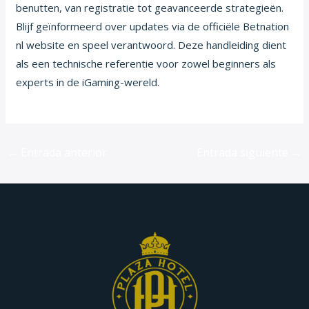
benutten, van registratie tot geavanceerde strategieën.
Blijf geïnformeerd over updates via de officiële Betnation
nl website en speel verantwoord. Deze handleiding dient
als een technische referentie voor zowel beginners als
experts in de iGaming-wereld.
←
Entrada anterior
Entrada siguiente
→