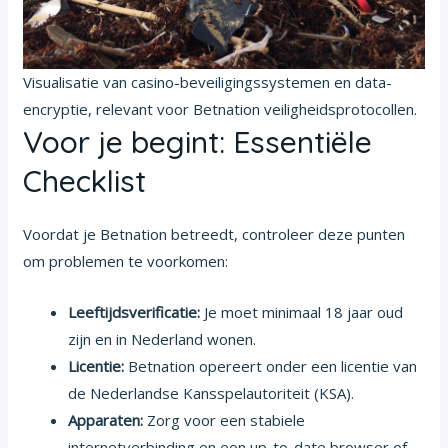
Visualisatie van casino-beveiligingssystemen en data-
encryptie, relevant voor Betnation veiligheidsprotocollen.
Voor je begint: Essentiële
Checklist
Voordat je Betnation betreedt, controleer deze punten
om problemen te voorkomen:
Leeftijdsverificatie:
Je moet minimaal 18 jaar oud
zijn en in Nederland wonen.
Licentie:
Betnation opereert onder een licentie van
de Nederlandse Kansspelautoriteit (KSA).
Apparaten:
Zorg voor een stabiele
internetverbinding en een up-to-date browser of