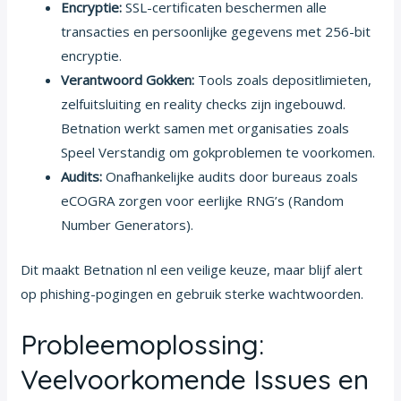
Encryptie:
SSL-certificaten beschermen alle
transacties en persoonlijke gegevens met 256-bit
encryptie.
Verantwoord Gokken:
Tools zoals depositlimieten,
zelfuitsluiting en reality checks zijn ingebouwd.
Betnation werkt samen met organisaties zoals
Speel Verstandig om gokproblemen te voorkomen.
Audits:
Onafhankelijke audits door bureaus zoals
eCOGRA zorgen voor eerlijke RNG’s (Random
Number Generators).
Dit maakt Betnation nl een veilige keuze, maar blijf alert
op phishing-pogingen en gebruik sterke wachtwoorden.
Probleemoplossing:
Veelvoorkomende Issues en