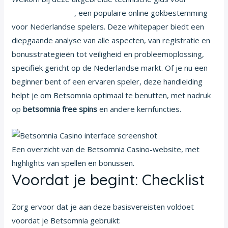
Betsomnia Casino
, een populaire online gokbestemming
voor Nederlandse spelers. Deze whitepaper biedt een
diepgaande analyse van alle aspecten, van registratie en
bonusstrategieën tot veiligheid en probleemoplossing,
specifiek gericht op de Nederlandse markt. Of je nu een
beginner bent of een ervaren speler, deze handleiding
helpt je om Betsomnia optimaal te benutten, met nadruk
op
betsomnia free spins
en andere kernfuncties.
Een overzicht van de Betsomnia Casino-website, met
highlights van spellen en bonussen.
Voordat je begint: Checklist
Zorg ervoor dat je aan deze basisvereisten voldoet
voordat je Betsomnia gebruikt: