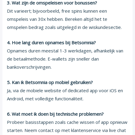
3. Wat zijn de omspeleisen voor bonussen?
Dit varieert; bijvoorbeeld, free spins kunnen een
omspeleis van 30x hebben. Bereken altijd het te
omspelen bedrag zoals uitgelegd in de wiskundesectie.
4. Hoe lang duren opnames bij Betsomnia?
Opnames duren meestal 1-3 werkdagen, afhankelijk van
de betaalmethode. E-wallets zijn sneller dan
bankoverschrijvingen.
5. Kan ik Betsomnia op mobiel gebruiken?
Ja, via de mobiele website of dedicated app voor iOS en
Android, met volledige functionaliteit.
6. Wat moet ik doen bij technische problemen?
Probeer basisstappen zoals cache wissen of app opnieuw
starten. Neem contact op met klantenservice via live chat