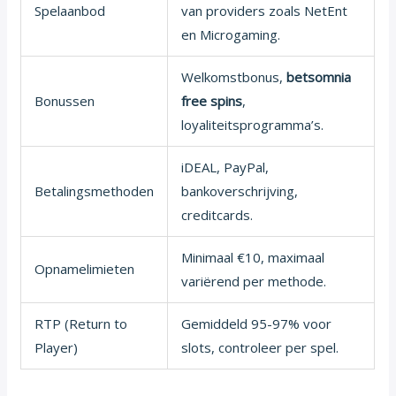
Spelaanbod
van providers zoals NetEnt
en Microgaming.
Welkomstbonus,
betsomnia
Bonussen
free spins
,
loyaliteitsprogramma’s.
iDEAL, PayPal,
Betalingsmethoden
bankoverschrijving,
creditcards.
Minimaal €10, maximaal
Opnamelimieten
variërend per methode.
RTP (Return to
Gemiddeld 95-97% voor
Player)
slots, controleer per spel.