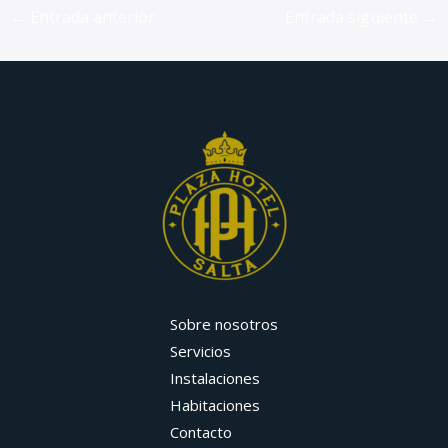
←
Entrada anterior
Entrada siguiente
→
Sobre nosotros
Servicios
Instalaciones
Habitaciones
Contacto