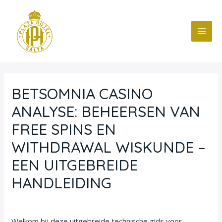
Ir
Navegación
MAI
al
de
ME
contenido
entradas
BETSOMNIA CASINO
ANALYSE: BEHEERSEN VAN
FREE SPINS EN
WITHDRAWAL WISKUNDE –
EEN UITGEBREIDE
HANDLEIDING
/
Blog
/ Por
fcc
Welkom bij deze uitgebreide technische gids voor