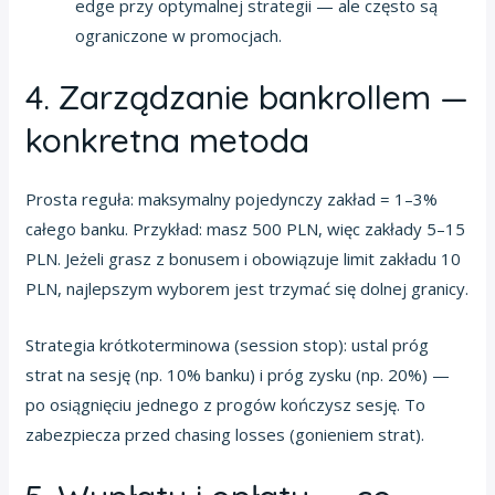
edge przy optymalnej strategii — ale często są
ograniczone w promocjach.
4. Zarządzanie bankrollem —
konkretna metoda
Prosta reguła: maksymalny pojedynczy zakład = 1–3%
całego banku. Przykład: masz 500 PLN, więc zakłady 5–15
PLN. Jeżeli grasz z bonusem i obowiązuje limit zakładu 10
PLN, najlepszym wyborem jest trzymać się dolnej granicy.
Strategia krótkoterminowa (session stop): ustal próg
strat na sesję (np. 10% banku) i próg zysku (np. 20%) —
po osiągnięciu jednego z progów kończysz sesję. To
zabezpiecza przed chasing losses (gonieniem strat).