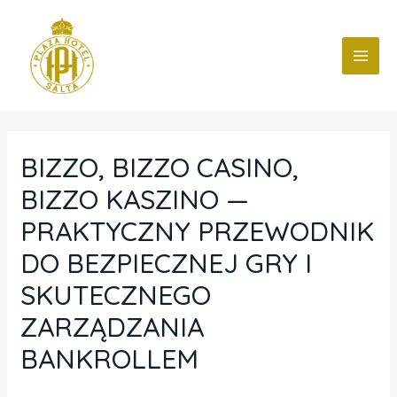
Ir
Navegación
MAI
al
de
ME
contenido
entradas
BIZZO, BIZZO CASINO,
BIZZO KASZINO —
PRAKTYCZNY PRZEWODNIK
DO BEZPIECZNEJ GRY I
SKUTECZNEGO
ZARZĄDZANIA
BANKROLLEM
/
Blog
/ Por
fcc