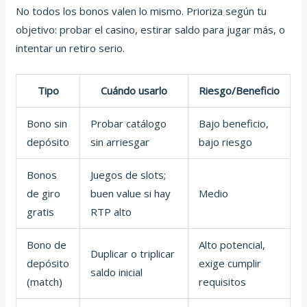
No todos los bonos valen lo mismo. Prioriza según tu
objetivo: probar el casino, estirar saldo para jugar más, o
intentar un retiro serio.
Tipo
Cuándo usarlo
Riesgo/Beneficio
Bono sin
Probar catálogo
Bajo beneficio,
depósito
sin arriesgar
bajo riesgo
Bonos
Juegos de slots;
de giro
buen value si hay
Medio
gratis
RTP alto
Bono de
Alto potencial,
Duplicar o triplicar
depósito
exige cumplir
saldo inicial
(match)
requisitos