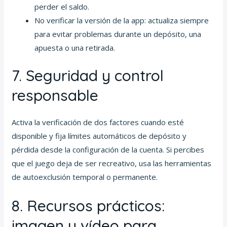
perder el saldo.
No verificar la versión de la app: actualiza siempre
para evitar problemas durante un depósito, una
apuesta o una retirada.
7. Seguridad y control
responsable
Activa la verificación de dos factores cuando esté
disponible y fija límites automáticos de depósito y
pérdida desde la configuración de la cuenta. Si percibes
que el juego deja de ser recreativo, usa las herramientas
de autoexclusión temporal o permanente.
8. Recursos prácticos:
imagen y vídeo para