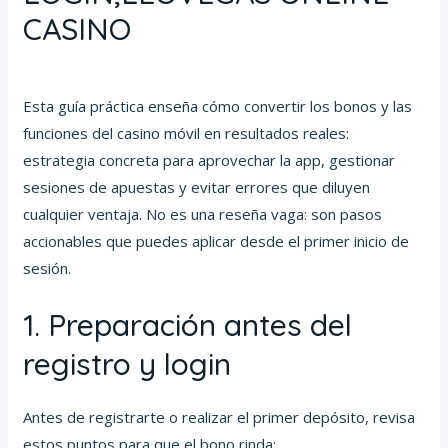
CASINO
/
Blog
/ Por
fcc
Esta guía práctica enseña cómo convertir los bonos y las
funciones del casino móvil en resultados reales:
estrategia concreta para aprovechar la app, gestionar
sesiones de apuestas y evitar errores que diluyen
cualquier ventaja. No es una reseña vaga: son pasos
accionables que puedes aplicar desde el primer inicio de
sesión.
1. Preparación antes del
registro y login
Antes de registrarte o realizar el primer depósito, revisa
estos puntos para que el bono rinda: