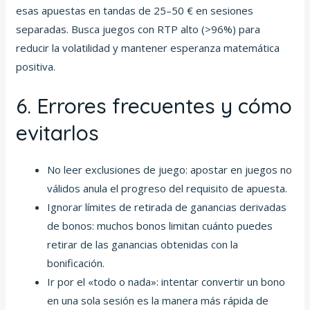
esas apuestas en tandas de 25–50 € en sesiones
separadas. Busca juegos con RTP alto (>96%) para
reducir la volatilidad y mantener esperanza matemática
positiva.
6. Errores frecuentes y cómo
evitarlos
No leer exclusiones de juego: apostar en juegos no
válidos anula el progreso del requisito de apuesta.
Ignorar límites de retirada de ganancias derivadas
de bonos: muchos bonos limitan cuánto puedes
retirar de las ganancias obtenidas con la
bonificación.
Ir por el «todo o nada»: intentar convertir un bono
en una sola sesión es la manera más rápida de