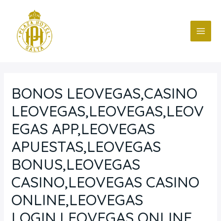
Ir
Navegación
MAI
al
de
ME
contenido
entradas
BONOS LEOVEGAS,CASINO
LEOVEGAS,LEOVEGAS,LEOV
EGAS APP,LEOVEGAS
APUESTAS,LEOVEGAS
BONUS,LEOVEGAS
CASINO,LEOVEGAS CASINO
ONLINE,LEOVEGAS
LOGIN,LEOVEGAS ONLINE