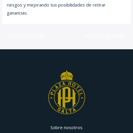
riesgos y mejorando tus posibilidades de retirar
ganancias.
←
Entrada anterior
Entrada siguiente
→
Sobre nosotros