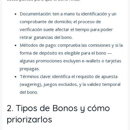
Documentación: ten a mano tu identificación y un
comprobante de domicilio; el proceso de
verificación suele afectar el tiempo para poder
retirar ganancias del bono.
Métodos de pago: comprueba las comisiones y si la
forma de depósito es elegible para el bono —
algunas promociones excluyen e-wallets o tarjetas
prepagas.
Términos clave: identifica el requisito de apuesta
(wagering), juegos excluidos, y la validez temporal
del bono.
2. Tipos de Bonos y cómo
priorizarlos