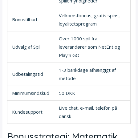
Spillemyndigheder
Velkomstbonus, gratis spins,
Bonustilbud
loyalitetsprogram
Over 1000 spil fra
Udvalg af Spil
leverandører som NetEnt og
Play’n GO
1-3 bankdage afhængigt af
Udbetalingstid
metode
Minimumsindskud
50 DKK
Live chat, e-mail, telefon på
Kundesupport
dansk
Bonusstrategi: Matematik