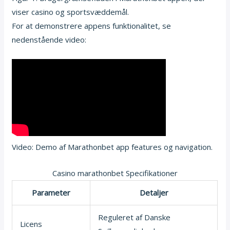
viser casino og sportsvæddemål.
For at demonstrere appens funktionalitet, se
nedenstående video:
Video: Demo af Marathonbet app features og navigation.
Casino marathonbet Specifikationer
Parameter
Detaljer
Reguleret af Danske
Licens