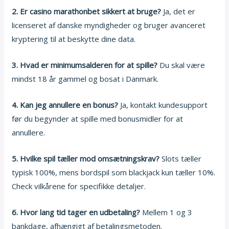
2. Er casino marathonbet sikkert at bruge?
Ja, det er
licenseret af danske myndigheder og bruger avanceret
kryptering til at beskytte dine data.
3. Hvad er minimumsalderen for at spille?
Du skal være
mindst 18 år gammel og bosat i Danmark.
4. Kan jeg annullere en bonus?
Ja, kontakt kundesupport
før du begynder at spille med bonusmidler for at
annullere.
5. Hvilke spil tæller mod omsætningskrav?
Slots tæller
typisk 100%, mens bordspil som blackjack kun tæller 10%.
Check vilkårene for specifikke detaljer.
6. Hvor lang tid tager en udbetaling?
Mellem 1 og 3
bankdage, afhængigt af betalingsmetoden.