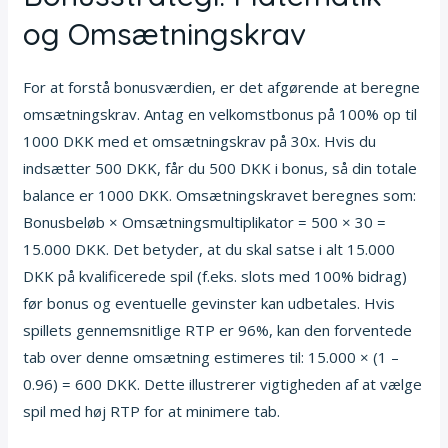
og Omsætningskrav
For at forstå bonusværdien, er det afgørende at beregne
omsætningskrav. Antag en velkomstbonus på 100% op til
1000 DKK med et omsætningskrav på 30x. Hvis du
indsætter 500 DKK, får du 500 DKK i bonus, så din totale
balance er 1000 DKK. Omsætningskravet beregnes som:
Bonusbeløb × Omsætningsmultiplikator = 500 × 30 =
15.000 DKK. Det betyder, at du skal satse i alt 15.000
DKK på kvalificerede spil (f.eks. slots med 100% bidrag)
før bonus og eventuelle gevinster kan udbetales. Hvis
spillets gennemsnitlige RTP er 96%, kan den forventede
tab over denne omsætning estimeres til: 15.000 × (1 –
0.96) = 600 DKK. Dette illustrerer vigtigheden af at vælge
spil med høj RTP for at minimere tab.