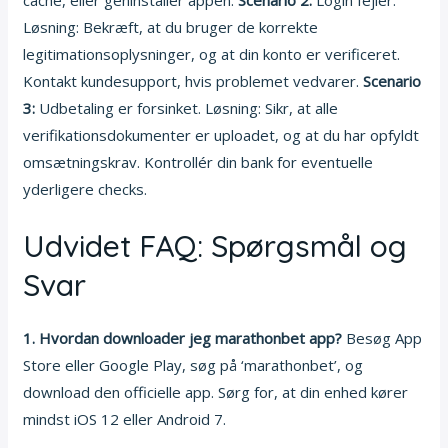
cache, eller geninstaller appen.
Scenario 2:
Login fejler.
Løsning: Bekræft, at du bruger de korrekte
legitimationsoplysninger, og at din konto er verificeret.
Kontakt kundesupport, hvis problemet vedvarer.
Scenario
3:
Udbetaling er forsinket. Løsning: Sikr, at alle
verifikationsdokumenter er uploadet, og at du har opfyldt
omsætningskrav. Kontrollér din bank for eventuelle
yderligere checks.
Udvidet FAQ: Spørgsmål og
Svar
1. Hvordan downloader jeg marathonbet app?
Besøg App
Store eller Google Play, søg på ‘marathonbet’, og
download den officielle app. Sørg for, at din enhed kører
mindst iOS 12 eller Android 7.