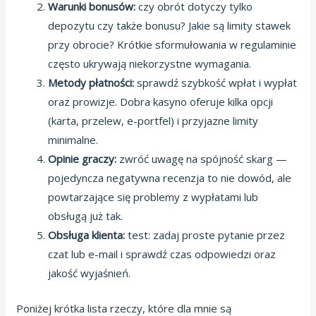
Warunki bonusów:
czy obrót dotyczy tylko
depozytu czy także bonusu? Jakie są limity stawek
przy obrocie? Krótkie sformułowania w regulaminie
często ukrywają niekorzystne wymagania.
Metody płatności:
sprawdź szybkość wpłat i wypłat
oraz prowizje. Dobra kasyno oferuje kilka opcji
(karta, przelew, e-portfel) i przyjazne limity
minimalne.
Opinie graczy:
zwróć uwagę na spójność skarg —
pojedyncza negatywna recenzja to nie dowód, ale
powtarzające się problemy z wypłatami lub
obsługą już tak.
Obsługa klienta:
test: zadaj proste pytanie przez
czat lub e-mail i sprawdź czas odpowiedzi oraz
jakość wyjaśnień.
Poniżej krótka lista rzeczy, które dla mnie są