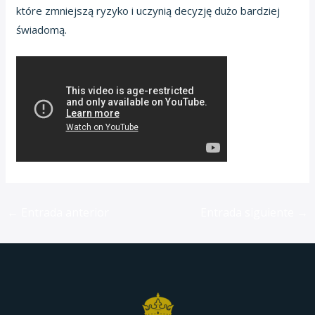
które zmniejszą ryzyko i uczynią decyzję dużo bardziej
świadomą.
←
Entrada anterior
Entrada siguiente
→