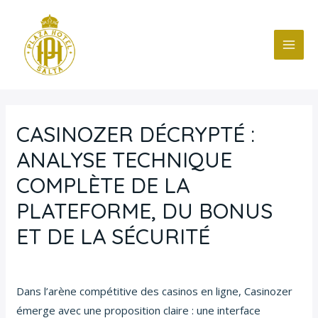
Ir
Navegación
MAI
al
de
ME
contenido
entradas
CASINOZER DÉCRYPTÉ :
ANALYSE TECHNIQUE
COMPLÈTE DE LA
PLATEFORME, DU BONUS
ET DE LA SÉCURITÉ
/
Blog
/ Por
fcc
Dans l’arène compétitive des casinos en ligne, Casinozer
émerge avec une proposition claire : une interface