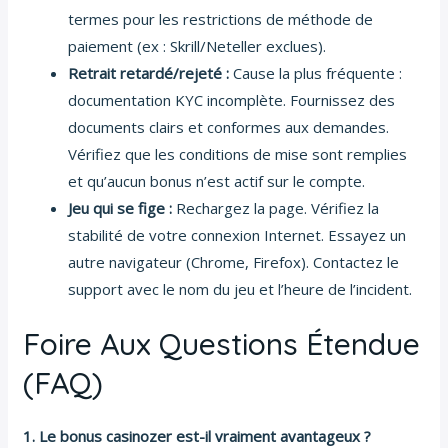
termes pour les restrictions de méthode de
paiement (ex : Skrill/Neteller exclues).
Retrait retardé/rejeté :
Cause la plus fréquente :
documentation KYC incomplète. Fournissez des
documents clairs et conformes aux demandes.
Vérifiez que les conditions de mise sont remplies
et qu’aucun bonus n’est actif sur le compte.
Jeu qui se fige :
Rechargez la page. Vérifiez la
stabilité de votre connexion Internet. Essayez un
autre navigateur (Chrome, Firefox). Contactez le
support avec le nom du jeu et l’heure de l’incident.
Foire Aux Questions Étendue
(FAQ)
1. Le bonus casinozer est-il vraiment avantageux ?