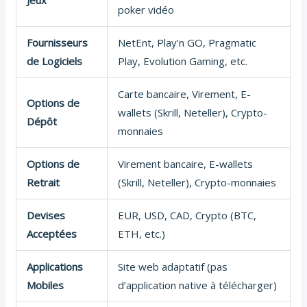
Jeux
poker vidéo
Fournisseurs
NetEnt, Play’n GO, Pragmatic
de Logiciels
Play, Evolution Gaming, etc.
Carte bancaire, Virement, E-
Options de
wallets (Skrill, Neteller), Crypto-
Dépôt
monnaies
Options de
Virement bancaire, E-wallets
Retrait
(Skrill, Neteller), Crypto-monnaies
Devises
EUR, USD, CAD, Crypto (BTC,
Acceptées
ETH, etc.)
Applications
Site web adaptatif (pas
Mobiles
d’application native à télécharger)