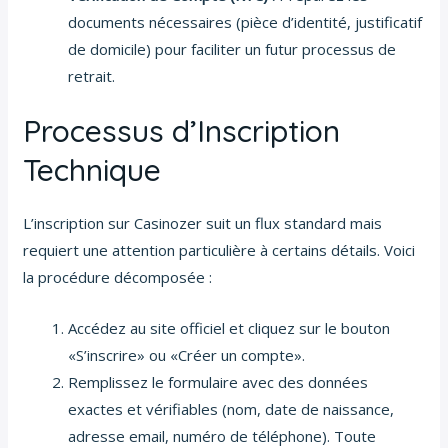
documents nécessaires (pièce d’identité, justificatif
de domicile) pour faciliter un futur processus de
retrait.
Processus d’Inscription
Technique
L’inscription sur Casinozer suit un flux standard mais
requiert une attention particulière à certains détails. Voici
la procédure décomposée :
Accédez au site officiel et cliquez sur le bouton
«S’inscrire» ou «Créer un compte».
Remplissez le formulaire avec des données
exactes et vérifiables (nom, date de naissance,
adresse email, numéro de téléphone). Toute