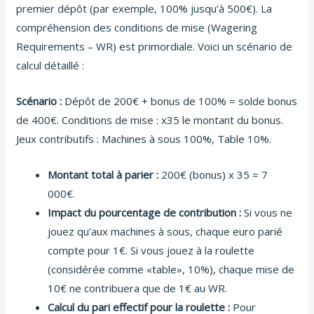
premier dépôt (par exemple, 100% jusqu’à 500€). La
compréhension des conditions de mise (Wagering
Requirements – WR) est primordiale. Voici un scénario de
calcul détaillé :
Scénario :
Dépôt de 200€ + bonus de 100% = solde bonus
de 400€. Conditions de mise : x35 le montant du bonus.
Jeux contributifs : Machines à sous 100%, Table 10%.
Montant total à parier :
200€ (bonus) x 35 = 7
000€.
Impact du pourcentage de contribution :
Si vous ne
jouez qu’aux machines à sous, chaque euro parié
compte pour 1€. Si vous jouez à la roulette
(considérée comme «table», 10%), chaque mise de
10€ ne contribuera que de 1€ au WR.
Calcul du pari effectif pour la roulette :
Pour