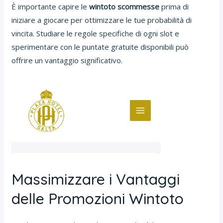
È importante capire le
wintoto scommesse
prima di
iniziare a giocare per ottimizzare le tue probabilità di
vincita. Studiare le regole specifiche di ogni slot e
sperimentare con le puntate gratuite disponibili può
offrire un vantaggio significativo.
Massimizzare i Vantaggi
delle Promozioni Wintoto