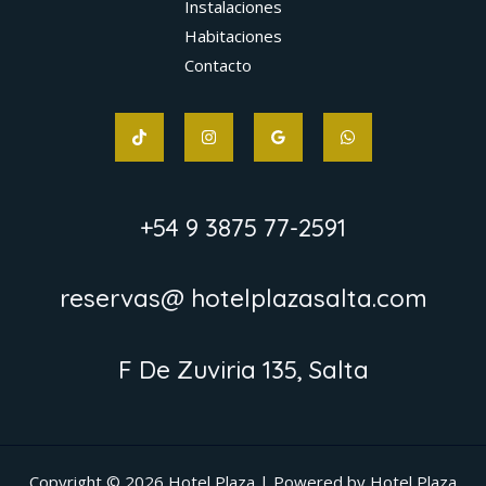
Instalaciones
Habitaciones
Contacto
+54 9 3875 77-2591
reservas@ hotelplazasalta.com
F De Zuviria 135, Salta
Copyright © 2026 Hotel Plaza | Powered by Hotel Plaza