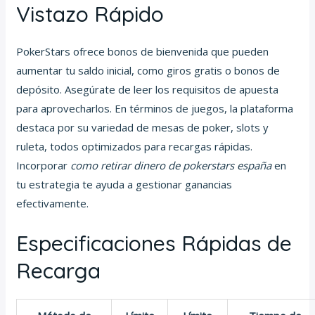
Vistazo Rápido
PokerStars ofrece bonos de bienvenida que pueden
aumentar tu saldo inicial, como giros gratis o bonos de
depósito. Asegúrate de leer los requisitos de apuesta
para aprovecharlos. En términos de juegos, la plataforma
destaca por su variedad de mesas de poker, slots y
ruleta, todos optimizados para recargas rápidas.
Incorporar
como retirar dinero de pokerstars españa
en
tu estrategia te ayuda a gestionar ganancias
efectivamente.
Especificaciones Rápidas de
Recarga