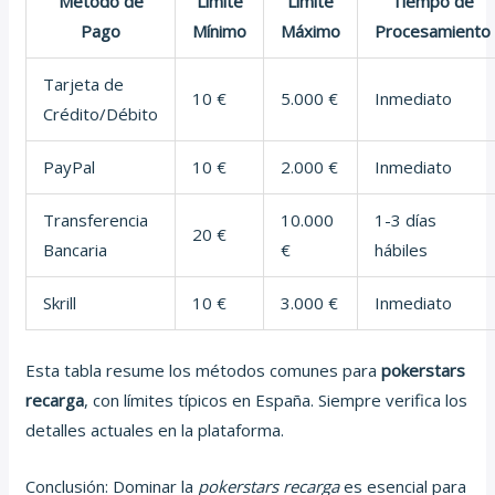
Método de
Límite
Límite
Tiempo de
Pago
Mínimo
Máximo
Procesamiento
Tarjeta de
10 €
5.000 €
Inmediato
Crédito/Débito
PayPal
10 €
2.000 €
Inmediato
Transferencia
10.000
1-3 días
20 €
Bancaria
€
hábiles
Skrill
10 €
3.000 €
Inmediato
Esta tabla resume los métodos comunes para
pokerstars
recarga
, con límites típicos en España. Siempre verifica los
detalles actuales en la plataforma.
Conclusión: Dominar la
pokerstars recarga
es esencial para