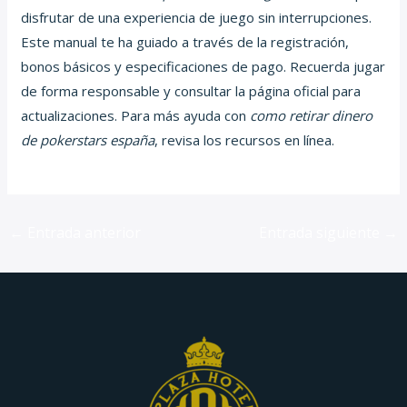
disfrutar de una experiencia de juego sin interrupciones.
Este manual te ha guiado a través de la registración,
bonos básicos y especificaciones de pago. Recuerda jugar
de forma responsable y consultar la página oficial para
actualizaciones. Para más ayuda con
como retirar dinero
de pokerstars españa
, revisa los recursos en línea.
←
Entrada anterior
Entrada siguiente
→