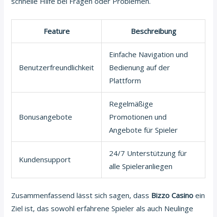
schnelle Hilfe bei Fragen oder Problemen.
Feature
Beschreibung
Einfache Navigation und
Benutzerfreundlichkeit
Bedienung auf der
Plattform
Regelmäßige
Bonusangebote
Promotionen und
Angebote für Spieler
24/7 Unterstützung für
Kundensupport
alle Spieleranliegen
Zusammenfassend lässt sich sagen, dass
Bizzo Casino
ein
Ziel ist, das sowohl erfahrene Spieler als auch Neulinge