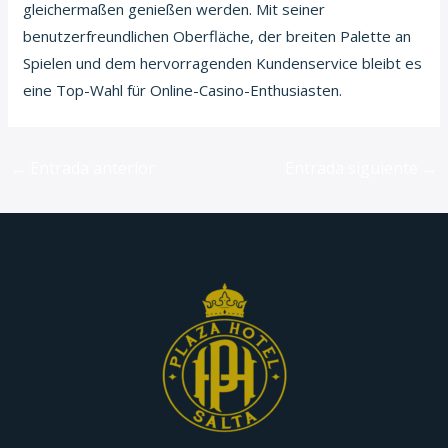
gleichermaßen genießen werden. Mit seiner
benutzerfreundlichen Oberfläche, der breiten Palette an
Spielen und dem hervorragenden Kundenservice bleibt es
eine Top-Wahl für Online-Casino-Enthusiasten.
←
Entrada anterior
Entrada siguiente
→