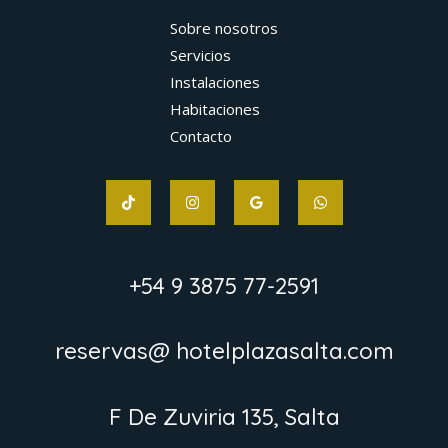
Sobre nosotros
Servicios
Instalaciones
Habitaciones
Contacto
+54 9 3875 77-2591
reservas@ hotelplazasalta.com
F De Zuviria 135, Salta