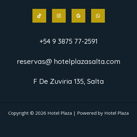
+54 9 3875 77-2591
reservas@ hotelplazasalta.com
F De Zuviria 135, Salta
Copyright © 2026 Hotel Plaza | Powered by Hotel Plaza