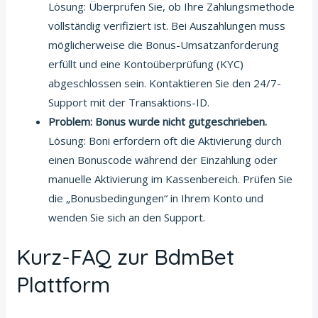
Lösung: Überprüfen Sie, ob Ihre Zahlungsmethode
vollständig verifiziert ist. Bei Auszahlungen muss
möglicherweise die Bonus-Umsatzanforderung
erfüllt und eine Kontoüberprüfung (KYC)
abgeschlossen sein. Kontaktieren Sie den 24/7-
Support mit der Transaktions-ID.
Problem: Bonus wurde nicht gutgeschrieben.
Lösung: Boni erfordern oft die Aktivierung durch
einen Bonuscode während der Einzahlung oder
manuelle Aktivierung im Kassenbereich. Prüfen Sie
die „Bonusbedingungen“ in Ihrem Konto und
wenden Sie sich an den Support.
Kurz-FAQ zur BdmBet
Plattform