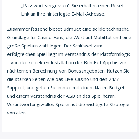
„Passwort vergessen“. Sie erhalten einen Reset-
Link an Ihre hinterlegte E-Mail-Adresse.
Zusammenfassend bietet BdmBet eine solide technische
Grundlage für Casino-Fans, die Wert auf Mobilität und eine
große Spielauswahl legen. Der Schlüssel zum
erfolgreichen Spiel liegt im Verständnis der Plattformlogik
– von der korrekten Installation der BdmBet App bis zur
nüchternen Berechnung von Bonusangeboten. Nutzen Sie
die starken Seiten wie das Live-Casino und den 24/7-
Support, und gehen Sie immer mit einem klaren Budget
und einem Verständnis der AGB an das Spiel heran.
Verantwortungsvolles Spielen ist die wichtigste Strategie
von allen.