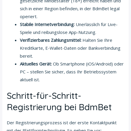
gesetzliche Mindestalter (18+) erreicht haben und
sich in einer Region befinden, in der BdmBet legal
operiert.
Stabile Internetverbindung:
Unerlässlich für Live-
Spiele und reibungslose App-Nutzung.
Verifizierbares Zahlungsmittel:
Halten Sie Ihre
Kreditkarte, E-Wallet-Daten oder Bankverbindung
bereit.
Aktuelles Gerät:
Ob Smartphone (iOS/Android) oder
PC – stellen Sie sicher, dass Ihr Betriebssystem
aktuell ist.
Schritt-für-Schritt-
Registrierung bei BdmBet
Der Registrierungsprozess ist der erste Kontaktpunkt
mit der Plattformtechnologie. So gehen Sie vor: