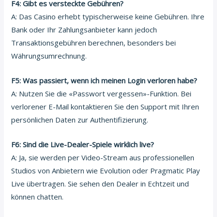
F4: Gibt es versteckte Gebühren?
A: Das Casino erhebt typischerweise keine Gebühren. Ihre
Bank oder Ihr Zahlungsanbieter kann jedoch
Transaktionsgebühren berechnen, besonders bei
Währungsumrechnung.
F5: Was passiert, wenn ich meinen Login verloren habe?
A: Nutzen Sie die «Passwort vergessen»-Funktion. Bei
verlorener E-Mail kontaktieren Sie den Support mit Ihren
persönlichen Daten zur Authentifizierung.
F6: Sind die Live-Dealer-Spiele wirklich live?
A: Ja, sie werden per Video-Stream aus professionellen
Studios von Anbietern wie Evolution oder Pragmatic Play
Live übertragen. Sie sehen den Dealer in Echtzeit und
können chatten.