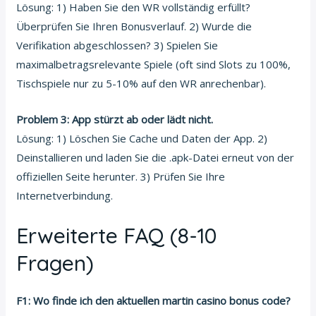
Lösung: 1) Haben Sie den WR vollständig erfüllt?
Überprüfen Sie Ihren Bonusverlauf. 2) Wurde die
Verifikation abgeschlossen? 3) Spielen Sie
maximalbetragsrelevante Spiele (oft sind Slots zu 100%,
Tischspiele nur zu 5-10% auf den WR anrechenbar).
Problem 3: App stürzt ab oder lädt nicht.
Lösung: 1) Löschen Sie Cache und Daten der App. 2)
Deinstallieren und laden Sie die .apk-Datei erneut von der
offiziellen Seite herunter. 3) Prüfen Sie Ihre
Internetverbindung.
Erweiterte FAQ (8-10
Fragen)
F1: Wo finde ich den aktuellen martin casino bonus code?