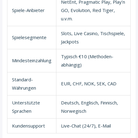
NetEnt, Pragmatic Play, Play’n
Spiele-Anbieter
GO, Evolution, Red Tiger,
u.v.m.
Slots, Live Casino, Tischspiele,
Spielesegmente
Jackpots
Typisch €10 (Methoden-
Mindesteinzahlung
abhängig)
Standard-
EUR, CHF, NOK, SEK, CAD
Währungen
Unterstützte
Deutsch, Englisch, Finnisch,
Sprachen
Norwegisch
Kundensupport
Live-Chat (24/7), E-Mail