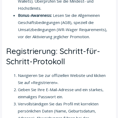
Wallets). Überprüfen Sie die Mindest- und
Höchstlimits.
Bonus-Awareness:
Lesen Sie die Allgemeinen
Geschäftsbedingungen (AGB), speziell die
Umsatzbedingungen (WR-Wager Requirements),
vor der Aktivierung jeglicher Promotion.
Registrierung: Schritt-für-
Schritt-Protokoll
Navigieren Sie zur offiziellen Website und klicken
Sie auf «Registrieren».
Geben Sie Ihre E-Mail-Adresse und ein starkes,
einmaliges Passwort ein.
Vervollständigen Sie das Profil mit korrekten
persönlichen Daten (Name, Geburtsdatum,