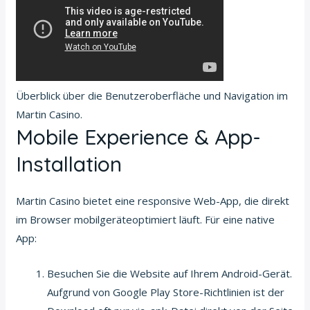
Überblick über die Benutzeroberfläche und Navigation im
Martin Casino.
Mobile Experience & App-
Installation
Martin Casino bietet eine responsive Web-App, die direkt
im Browser mobilgeräteoptimiert läuft. Für eine native
App:
Besuchen Sie die Website auf Ihrem Android-Gerät.
Aufgrund von Google Play Store-Richtlinien ist der