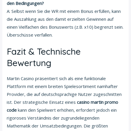
den Bedingungen?
A: Selbst wenn Sie die WR mit einem Bonus erfüllen, kann
die Auszahlung aus den damit erzielten Gewinnen auf
einen Vielfachen des Bonuswerts (z.B. x10) begrenzt sein.
Überschüsse verfallen.
Fazit & Technische
Bewertung
Martin Casino präsentiert sich als eine funktionale
Plattform mit einem breiten Spielesortiment namhafter
Provider, die auf deutschsprachige Nutzer zugeschnitten
ist. Der strategische Einsatz eines
casino martin promo
code
kann den Spielwert erhöhen, erfordert jedoch ein
rigoroses Verständnis der zugrundeliegenden
Mathematik der Umsatzbedingungen. Die größten