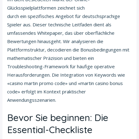
Glücksspielplattformen zeichnet sich
Online Casino Martin
durch ein spezifisches Angebot für deutschsprachige
Spieler aus. Dieser technische Leitfaden dient als
umfassendes Whitepaper, das über oberflächliche
Bewertungen hinausgeht. Wir analysieren die
Plattformstruktur, decodieren die Bonusbedingungen mit
mathematischer Präzision und bieten ein
Troubleshooting-Framework für häufige operative
Herausforderungen. Die Integration von Keywords wie
«casino martin promo code» und «martin casino bonus
code» erfolgt im Kontext praktischer
Anwendungsszenarien.
Bevor Sie beginnen: Die
Essential-Checkliste