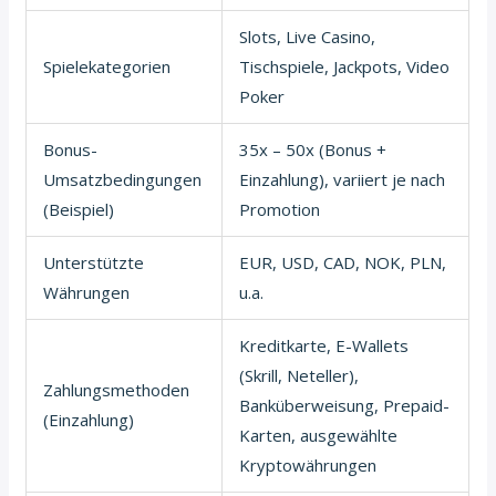
Slots, Live Casino,
Spielekategorien
Tischspiele, Jackpots, Video
Poker
Bonus-
35x – 50x (Bonus +
Umsatzbedingungen
Einzahlung), variiert je nach
(Beispiel)
Promotion
Unterstützte
EUR, USD, CAD, NOK, PLN,
Währungen
u.a.
Kreditkarte, E-Wallets
(Skrill, Neteller),
Zahlungsmethoden
Banküberweisung, Prepaid-
(Einzahlung)
Karten, ausgewählte
Kryptowährungen