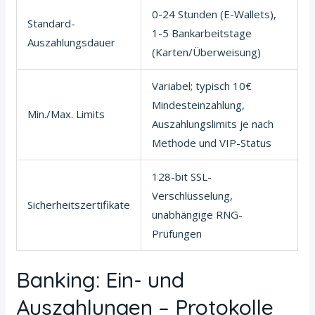
0-24 Stunden (E-Wallets),
Standard-
1-5 Bankarbeitstage
Auszahlungsdauer
(Karten/Überweisung)
Variabel; typisch 10€
Mindesteinzahlung,
Min./Max. Limits
Auszahlungslimits je nach
Methode und VIP-Status
128-bit SSL-
Verschlüsselung,
Sicherheitszertifikate
unabhängige RNG-
Prüfungen
Banking: Ein- und
Auszahlungen – Protokolle