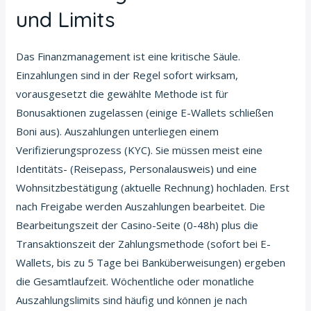
und Limits
Das Finanzmanagement ist eine kritische Säule.
Einzahlungen sind in der Regel sofort wirksam,
vorausgesetzt die gewählte Methode ist für
Bonusaktionen zugelassen (einige E-Wallets schließen
Boni aus). Auszahlungen unterliegen einem
Verifizierungsprozess (KYC). Sie müssen meist eine
Identitäts- (Reisepass, Personalausweis) und eine
Wohnsitzbestätigung (aktuelle Rechnung) hochladen. Erst
nach Freigabe werden Auszahlungen bearbeitet. Die
Bearbeitungszeit der Casino-Seite (0-48h) plus die
Transaktionszeit der Zahlungsmethode (sofort bei E-
Wallets, bis zu 5 Tage bei Banküberweisungen) ergeben
die Gesamtlaufzeit. Wöchentliche oder monatliche
Auszahlungslimits sind häufig und können je nach