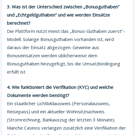
3. Was ist der Unterschied zwischen „Bonusguthaben“
und „Echtgeldguthaben“ und wie werden Einsätze
berechnet?
Die Plattform nutzt meist das „Bonus-Guthaben zuerst“-
Modell. Solange Bonusguthaben vorhanden ist, wird
daraus der Einsatz abgezogen. Gewinne aus
Bonuseinsätzen werden üblicherweise dem
Bonusguthaben hinzugefügt, bis die Umsatzbedingung
erfüllt ist.
4. Wie funktioniert die Verifikation (KYC) und welche
Dokumente werden benötigt?
Ein staatlicher Lichtbildausweis (Personalausweis,
Reisepass) und ein aktueller Wohnsitznachweis
(Stromrechnung, Bankauszug der letzten 3 Monate).
Manche Casinos verlangen zusätzlich eine Verifikation der