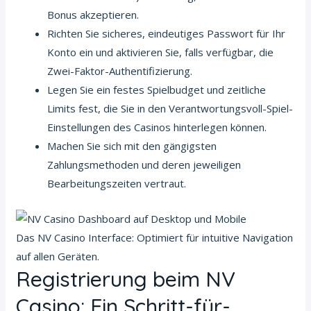
Bonus akzeptieren.
Richten Sie sicheres, eindeutiges Passwort für Ihr
Konto ein und aktivieren Sie, falls verfügbar, die
Zwei-Faktor-Authentifizierung.
Legen Sie ein festes Spielbudget und zeitliche
Limits fest, die Sie in den Verantwortungsvoll-Spiel-
Einstellungen des Casinos hinterlegen können.
Machen Sie sich mit den gängigsten
Zahlungsmethoden und deren jeweiligen
Bearbeitungszeiten vertraut.
Das NV Casino Interface: Optimiert für intuitive Navigation
auf allen Geräten.
Registrierung beim NV
Casino: Ein Schritt-für-