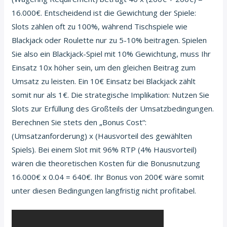
16.000€. Entscheidend ist die Gewichtung der Spiele:
Slots zählen oft zu 100%, während Tischspiele wie
Blackjack oder Roulette nur zu 5-10% beitragen. Spielen
Sie also ein Blackjack-Spiel mit 10% Gewichtung, muss Ihr
Einsatz 10x höher sein, um den gleichen Beitrag zum
Umsatz zu leisten. Ein 10€ Einsatz bei Blackjack zählt
somit nur als 1€. Die strategische Implikation: Nutzen Sie
Slots zur Erfüllung des Großteils der Umsatzbedingungen.
Berechnen Sie stets den „Bonus Cost“:
(Umsatzanforderung) x (Hausvorteil des gewählten
Spiels). Bei einem Slot mit 96% RTP (4% Hausvorteil)
wären die theoretischen Kosten für die Bonusnutzung
16.000€ x 0.04 = 640€. Ihr Bonus von 200€ wäre somit
unter diesen Bedingungen langfristig nicht profitabel.