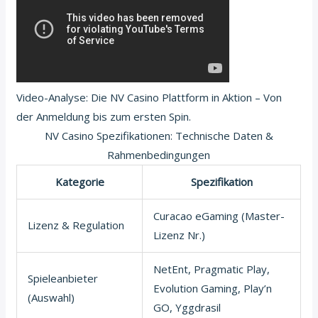
Video-Analyse: Die NV Casino Plattform in Aktion – Von
der Anmeldung bis zum ersten Spin.
NV Casino Spezifikationen: Technische Daten &
Rahmenbedingungen
Kategorie
Spezifikation
Curacao eGaming (Master-
Lizenz & Regulation
Lizenz Nr.)
NetEnt, Pragmatic Play,
Spieleanbieter
Evolution Gaming, Play’n
(Auswahl)
GO, Yggdrasil