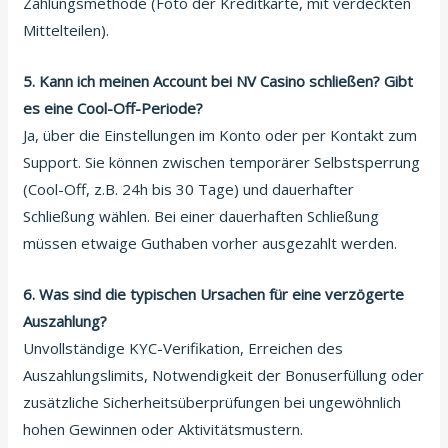
Zahlungsmethode (Foto der Kreditkarte, mit verdeckten
Mittelteilen).
5. Kann ich meinen Account bei NV Casino schließen? Gibt
es eine Cool-Off-Periode?
Ja, über die Einstellungen im Konto oder per Kontakt zum
Support. Sie können zwischen temporärer Selbstsperrung
(Cool-Off, z.B. 24h bis 30 Tage) und dauerhafter
Schließung wählen. Bei einer dauerhaften Schließung
müssen etwaige Guthaben vorher ausgezahlt werden.
6. Was sind die typischen Ursachen für eine verzögerte
Auszahlung?
Unvollständige KYC-Verifikation, Erreichen des
Auszahlungslimits, Notwendigkeit der Bonuserfüllung oder
zusätzliche Sicherheitsüberprüfungen bei ungewöhnlich
hohen Gewinnen oder Aktivitätsmustern.