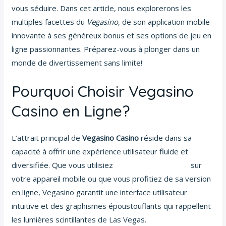
vous séduire. Dans cet article, nous explorerons les
multiples facettes du
Vegasino
, de son application mobile
innovante à ses généreux bonus et ses options de jeu en
ligne passionnantes. Préparez-vous à plonger dans un
monde de divertissement sans limite!
Pourquoi Choisir Vegasino
Casino en Ligne?
L’attrait principal de
Vegasino Casino
réside dans sa
capacité à offrir une expérience utilisateur fluide et
diversifiée. Que vous utilisiez
l’application Vegasino
sur
votre appareil mobile ou que vous profitiez de sa version
en ligne, Vegasino garantit une interface utilisateur
intuitive et des graphismes époustouflants qui rappellent
les lumières scintillantes de Las Vegas.