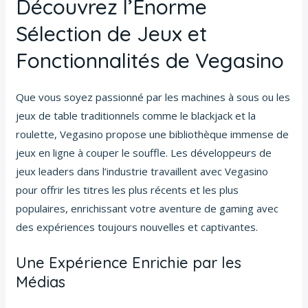
Découvrez l’Enorme
Sélection de Jeux et
Fonctionnalités de Vegasino
Que vous soyez passionné par les machines à sous ou les
jeux de table traditionnels comme le blackjack et la
roulette, Vegasino propose une bibliothèque immense de
jeux en ligne à couper le souffle. Les développeurs de
jeux leaders dans l’industrie travaillent avec Vegasino
pour offrir les titres les plus récents et les plus
populaires, enrichissant votre aventure de gaming avec
des expériences toujours nouvelles et captivantes.
Une Expérience Enrichie par les
Médias