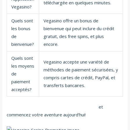
téléchargée en quelques minutes.
Vegasino?
Quels sont
Vegasino offre un bonus de
les bonus
bienvenue qui peut inclure du crédit
de
gratuit, des free spins, et plus
bienvenue?
encore.
Quels sont
Vegasino accepte une variété de
les moyens
méthodes de paiement sécurisées, y
de
compris cartes de crédit, PayPal, et
paiement
transferts bancaires.
acceptés?
Découvrez plus sur Vegasino Casino Online ici
et
commencez votre aventure aujourd’hui!