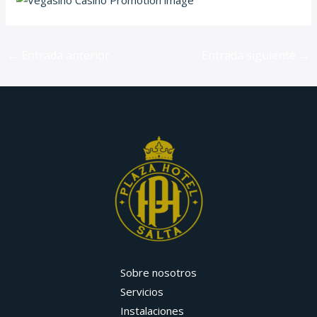
←
Entrada anterior
Entrada siguiente
→
Sobre nosotros
Servicios
Instalaciones