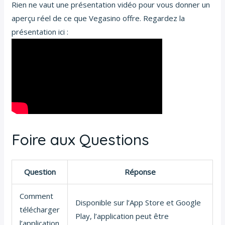
Rien ne vaut une présentation vidéo pour vous donner un
aperçu réel de ce que Vegasino offre. Regardez la
présentation ici :
Foire aux Questions
Question
Réponse
Comment
Disponible sur l’App Store et Google
télécharger
Play, l’application peut être
l’application