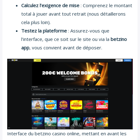
Calculez l’exigence de mise
: Comprenez le montant
total à jouer avant tout retrait (nous détaillerons
cela plus loin).
Testez la plateforme
: Assurez-vous que
l’interface, que ce soit sur le site ou via la
betzino
app
, vous convient avant de déposer.
Interface du betzino casino online, mettant en avant les