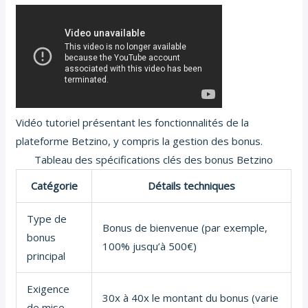
Vidéo tutoriel présentant les fonctionnalités de la
plateforme Betzino, y compris la gestion des bonus.
Tableau des spécifications clés des bonus Betzino
Catégorie
Détails techniques
Type de
Bonus de bienvenue (par exemple,
bonus
100% jusqu’à 500€)
principal
Exigence
30x à 40x le montant du bonus (varie
de mise