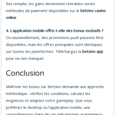
fois remplie, les gains deviennent retirables via les
méthodes de paiement disponibles sur le
betzino casino
online
.
4. L’application mobile offre-t-elle des bonus exclusifs ?
Occasionnellement, des promotions push peuvent être
disponibles, mais les offres principales sont identiques
sur toutes les plateformes. Téléchargez la
betzino app
pour ne rien manquer.
Conclusion
Maîtriser les bonus sur Betzino demande une approche
méthodique : vérifiez les conditions, calculez les
exigences et adaptez votre gameplay. Que vous
préfériez le desktop ou l’application mobile, une
compréhension claire de ces mécanismes augmentera