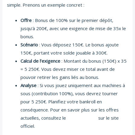
simple. Prenons un exemple concret :
Offre
: Bonus de 100% sur le premier dépôt,
jusqu’à 200€, avec une exigence de mise de 35x le
bonus.
Scénario
: Vous déposez 150€. Le bonus ajoute
150€, portant votre solde jouable à 300€.
Calcul de l’exigence
: Montant du bonus (150€) x 35
= 5 250€. Vous devez miser ce total avant de
pouvoir retirer les gains liés au bonus.
Analyse
: Si vous jouez uniquement aux machines à
sous (contribution 100%), vous devrez tourner
pour 5 250€. Planifiez votre bankroll en
conséquence. Pour en savoir plus sur les offres
actuelles, consultez le
Betzino bonus
sur le site
officiel.