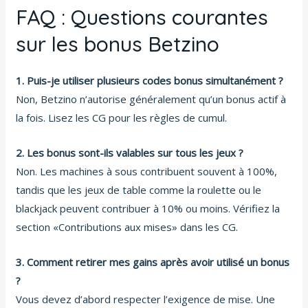
FAQ : Questions courantes
sur les bonus Betzino
1. Puis-je utiliser plusieurs codes bonus simultanément ?
Non, Betzino n’autorise généralement qu’un bonus actif à
la fois. Lisez les CG pour les règles de cumul.
2. Les bonus sont-ils valables sur tous les jeux ?
Non. Les machines à sous contribuent souvent à 100%,
tandis que les jeux de table comme la roulette ou le
blackjack peuvent contribuer à 10% ou moins. Vérifiez la
section «Contributions aux mises» dans les CG.
3. Comment retirer mes gains après avoir utilisé un bonus
?
Vous devez d’abord respecter l’exigence de mise. Une