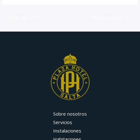
←
Entrada anterior
Entrada siguiente
→
Sobre nosotros
Servicios
Instalaciones
Habitaciones