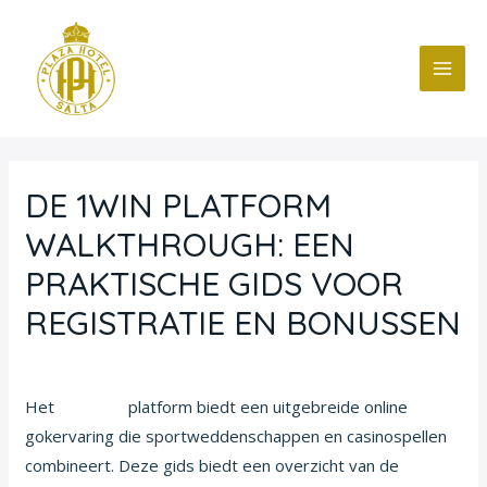
Ir
Navegación
MAI
al
de
ME
contenido
entradas
DE 1WIN PLATFORM
WALKTHROUGH: EEN
PRAKTISCHE GIDS VOOR
REGISTRATIE EN BONUSSEN
/
Blog
/ Por
fcc
Het
1win bet
platform biedt een uitgebreide online
gokervaring die sportweddenschappen en casinospellen
combineert. Deze gids biedt een overzicht van de