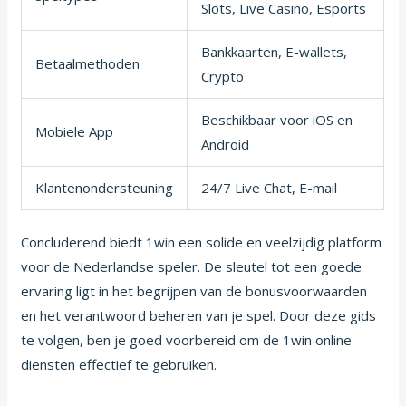
Slots, Live Casino, Esports
Bankkaarten, E-wallets,
Betaalmethoden
Crypto
Beschikbaar voor iOS en
Mobiele App
Android
Klantenondersteuning
24/7 Live Chat, E-mail
Concluderend biedt 1win een solide en veelzijdig platform
voor de Nederlandse speler. De sleutel tot een goede
ervaring ligt in het begrijpen van de bonusvoorwaarden
en het verantwoord beheren van je spel. Door deze gids
te volgen, ben je goed voorbereid om de 1win online
diensten effectief te gebruiken.