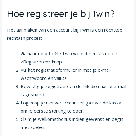
Hoe registreer je bij 1win?
Het aanmaken van een account bij 1win is een rechttoe
rechtaan proces:
Ga naar de officiële 1win website en klik op de
«Registreren» knop.
Vul het registratieformulier in met je e-mail,
wachtwoord en valuta.
Bevestig je registratie via de link die naar je e-mail
is gestuurd.
Log in op je nieuwe account en ga naar de kassa
om je eerste storting te doen.
Claim je welkomstbonus indien gewenst en begin
met spelen.