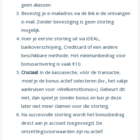
geen aliassen.
Bevestig je e-mailadres via de link in de ontvangen
e-mail. Zonder bevestiging is geen storting
mogelijk.
Voer je eerste storting uit via iDEAL,
bankoverschrijving, Creditcard of een andere
beschikbare methode. Het minimumbedrag voor
bonusactivering is vaak €10.
Cruciaal:
In de kassasectie, vóór de transactie,
moet
je de bonus actief selecteren (bv., het vakje
aankruisen voor «Welkomstbonus»). Gebeurt dit
niet, dan speel je zonder bonus en kun je deze
later niet meer claimen voor die storting.
Na succesvolle storting wordt het bonusbedrag
direct aan je account toegevoegd. De
omzettingsvoorwaarden zijn nu actief.