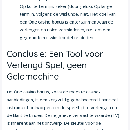
Op korte termijn, zeker (door geluk). Op lange
termijn, volgens de wiskunde, niet. Het doel van
een
One casino bonus
is entertainmentwaarde
verlengen en risico verminderen, niet om een
gegarandeerd winstmodel te bieden.
Conclusie: Een Tool voor
Verlengd Spel, geen
Geldmachine
De
One casino bonus
, zoals de meeste casino-
aanbiedingen, is een zorgvuldig gebalanceerd financieel
instrument ontworpen om de speeltijd te verlengen en
de klant te binden. De negatieve verwachte waarde (EV)
is inherent aan het ontwerp. De sleutel voor de