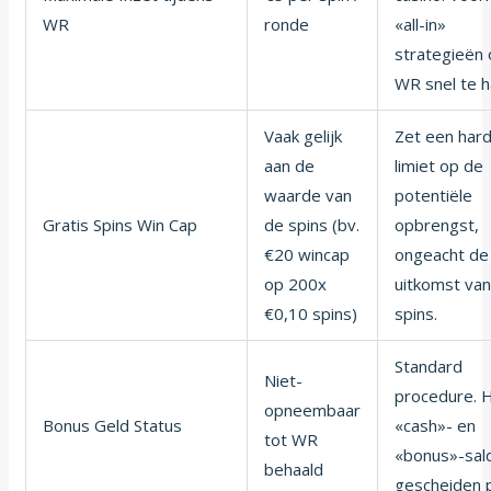
WR
ronde
«all-in»
strategieën
WR snel te h
Vaak gelijk
Zet een har
aan de
limiet op de
waarde van
potentiële
Gratis Spins Win Cap
de spins (bv.
opbrengst,
€20 wincap
ongeacht de
op 200x
uitkomst va
€0,10 spins)
spins.
Standard
Niet-
procedure. 
opneembaar
Bonus Geld Status
«cash»- en
tot WR
«bonus»-sald
behaald
gescheiden p