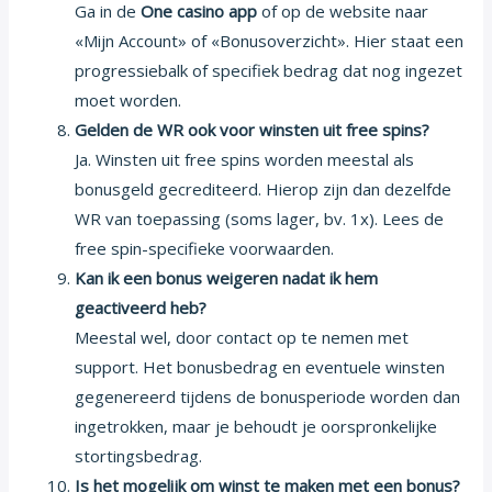
Ga in de
One casino app
of op de website naar
«Mijn Account» of «Bonusoverzicht». Hier staat een
progressiebalk of specifiek bedrag dat nog ingezet
moet worden.
Gelden de WR ook voor winsten uit free spins?
Ja. Winsten uit free spins worden meestal als
bonusgeld gecrediteerd. Hierop zijn dan dezelfde
WR van toepassing (soms lager, bv. 1x). Lees de
free spin-specifieke voorwaarden.
Kan ik een bonus weigeren nadat ik hem
geactiveerd heb?
Meestal wel, door contact op te nemen met
support. Het bonusbedrag en eventuele winsten
gegenereerd tijdens de bonusperiode worden dan
ingetrokken, maar je behoudt je oorspronkelijke
stortingsbedrag.
Is het mogelijk om winst te maken met een bonus?