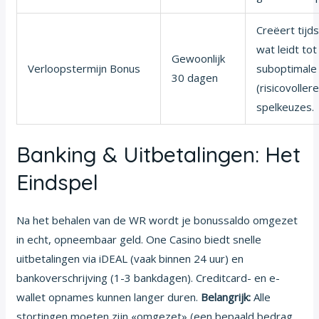
Creëert tijd
wat leidt tot
Gewoonlijk
Verloopstermijn Bonus
suboptimale
30 dagen
(risicovollere
spelkeuzes.
Banking & Uitbetalingen: Het
Eindspel
Na het behalen van de WR wordt je bonussaldo omgezet
in echt, opneembaar geld. One Casino biedt snelle
uitbetalingen via iDEAL (vaak binnen 24 uur) en
bankoverschrijving (1-3 bankdagen). Creditcard- en e-
wallet opnames kunnen langer duren.
Belangrijk:
Alle
stortingen moeten zijn «omgezet» (een bepaald bedrag