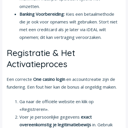
omzetten.
Banking Voorbereiding:
Kies een betaalmethode
die je ook voor opnames wilt gebruiken. Stort niet
met een creditcard als je later via iDEAL wilt
opnemen; dit kan vertraging veroorzaken.
Registratie & Het
Activatieproces
Een correcte
One casino login
en accountcreatie zijn de
fundering. Een fout hier kan de bonus al ongeldig maken.
Ga naar de officiële website en klik op
«Registreren».
Voer je persoonlijke gegevens
exact
overeenkomstig je legitimatiebewijs
in. Gebruik