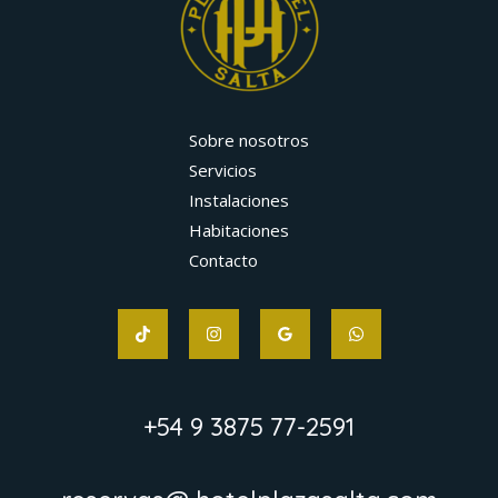
Sobre nosotros
Servicios
Instalaciones
Habitaciones
Contacto
+54 9 3875 77-2591