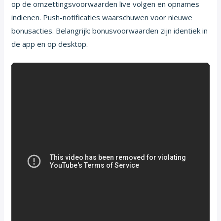
op de omzettingsvoorwaarden live volgen en opnames
indienen. Push-notificaties waarschuwen voor nieuwe
bonusacties. Belangrijk: bonusvoorwaarden zijn identiek in
de app en op desktop.