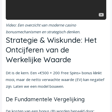
Video: Een overzicht van moderne casino
bonusmechanismen en strategisch denken.
Strategie & Wiskunde: Het
Ontcijferen van de
Werkelijke Waarde
Dit is de kern. Een «€500 + 200 Free Spins» bonus klinkt
mooi, maar de netto verwachte waarde (EV) kan negatief
zijn. Laten we een model bouwen.
De Fundamentele Vergelijking
De kosten van een bonus (B) worden bepaald door: