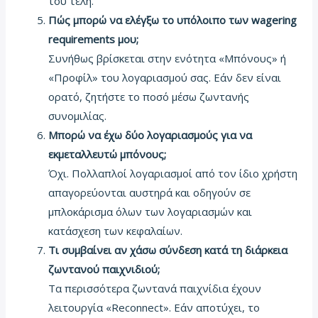
του τέλη.
Πώς μπορώ να ελέγξω το υπόλοιπο των wagering
requirements μου;
Συνήθως βρίσκεται στην ενότητα «Μπόνους» ή
«Προφίλ» του λογαριασμού σας. Εάν δεν είναι
ορατό, ζητήστε το ποσό μέσω ζωντανής
συνομιλίας.
Μπορώ να έχω δύο λογαριασμούς για να
εκμεταλλευτώ μπόνους;
Όχι. Πολλαπλοί λογαριασμοί από τον ίδιο χρήστη
απαγορεύονται αυστηρά και οδηγούν σε
μπλοκάρισμα όλων των λογαριασμών και
κατάσχεση των κεφαλαίων.
Τι συμβαίνει αν χάσω σύνδεση κατά τη διάρκεια
ζωντανού παιχνιδιού;
Τα περισσότερα ζωντανά παιχνίδια έχουν
λειτουργία «Reconnect». Εάν αποτύχει, το