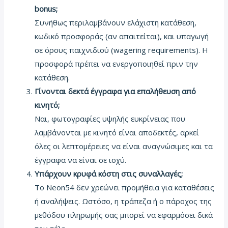
bonus;
Συνήθως περιλαμβάνουν ελάχιστη κατάθεση,
κωδικό προσφοράς (αν απαιτείται), και υπαγωγή
σε όρους παιχνιδιού (wagering requirements). Η
προσφορά πρέπει να ενεργοποιηθεί πριν την
κατάθεση.
Γίνονται δεκτά έγγραφα για επαλήθευση από
κινητό;
Ναι, φωτογραφίες υψηλής ευκρίνειας που
λαμβάνονται με κινητό είναι αποδεκτές, αρκεί
όλες οι λεπτομέρειες να είναι αναγνώσιμες και τα
έγγραφα να είναι σε ισχύ.
Υπάρχουν κρυφά κόστη στις συναλλαγές;
Το Neon54 δεν χρεώνει προμήθεια για καταθέσεις
ή αναλήψεις. Ωστόσο, η τράπεζα ή ο πάροχος της
μεθόδου πληρωμής σας μπορεί να εφαρμόσει δικά