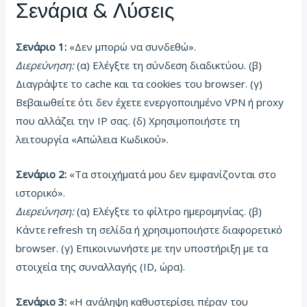
Σενάρια & Λύσεις
Σενάριο 1:
«Δεν μπορώ να συνδεθώ».
Διερεύνηση:
(α) Ελέγξτε τη σύνδεση διαδικτύου. (β)
Διαγράψτε το cache και τα cookies του browser. (γ)
Βεβαιωθείτε ότι δεν έχετε ενεργοποιημένο VPN ή proxy
που αλλάζει την IP σας. (δ) Χρησιμοποιήστε τη
λειτουργία «Απώλεια Κωδικού».
Σενάριο 2:
«Τα στοιχήματά μου δεν εμφανίζονται στο
ιστορικό».
Διερεύνηση:
(α) Ελέγξτε το φίλτρο ημερομηνίας. (β)
Κάντε refresh τη σελίδα ή χρησιμοποιήστε διαφορετικό
browser. (γ) Επικοινωνήστε με την υποστήριξη με τα
στοιχεία της συναλλαγής (ID, ώρα).
Σενάριο 3:
«Η ανάληψη καθυστερίσει πέραν του