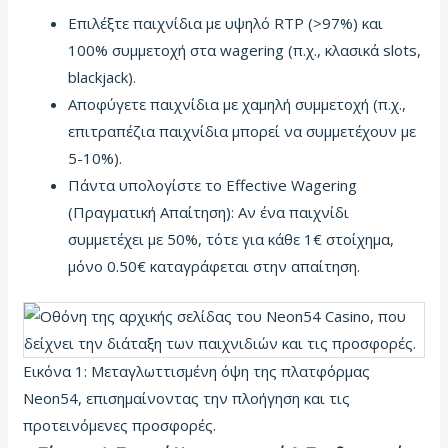
Επιλέξτε παιχνίδια με υψηλό RTP (>97%) και
100% συμμετοχή στα wagering (π.χ., κλασικά slots,
blackjack).
Αποφύγετε παιχνίδια με χαμηλή συμμετοχή (π.χ.,
επιτραπέζια παιχνίδια μπορεί να συμμετέχουν με
5-10%).
Πάντα υπολογίστε το Effective Wagering
(Πραγματική Απαίτηση): Αν ένα παιχνίδι
συμμετέχει με 50%, τότε για κάθε 1€ στοίχημα,
μόνο 0.50€ καταγράφεται στην απαίτηση.
Εικόνα 1: Μεταγλωττισμένη όψη της πλατφόρμας
Neon54, επισημαίνοντας την πλοήγηση και τις
προτεινόμενες προσφορές.