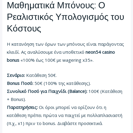
Μαθηματικά Μπόνους: Ο
Ρεαλιστικός Υπολογισμός του
Κόστους
Η κατανόηση των όρων των μπόνους είναι παράγοντας
κλειδί. Ας αναλύσουμε ένα υποθετικό
neon54 casino
bonus
«100% έως 100€ με wagering x35».
Σενάριο:
Κατάθεση 50€.
Bonus Ποσό:
50€ (100% της κατάθεσης).
Συνολικό Ποσό για Παιχνίδι (Balance):
100€ (Κατάθεση
+ Bonus).
Παρατηρήσεις:
Οι όροι μπορεί να ορίζουν ότι η
κατάθεση πρέπει πρώτα να παιχτεί με πολλαπλασιαστή
(π.χ., x1) πριν το bonus. Διαβάστε προσεκτικά.