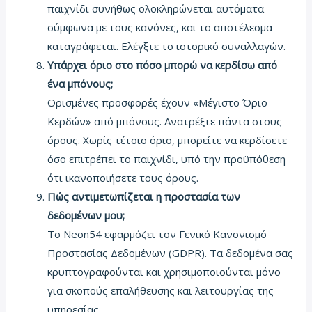
παιχνίδι συνήθως ολοκληρώνεται αυτόματα
σύμφωνα με τους κανόνες, και το αποτέλεσμα
καταγράφεται. Ελέγξτε το ιστορικό συναλλαγών.
Υπάρχει όριο στο πόσο μπορώ να κερδίσω από
ένα μπόνους;
Ορισμένες προσφορές έχουν «Μέγιστο Όριο
Κερδών» από μπόνους. Ανατρέξτε πάντα στους
όρους. Χωρίς τέτοιο όριο, μπορείτε να κερδίσετε
όσο επιτρέπει το παιχνίδι, υπό την προϋπόθεση
ότι ικανοποιήσετε τους όρους.
Πώς αντιμετωπίζεται η προστασία των
δεδομένων μου;
Το Neon54 εφαρμόζει τον Γενικό Κανονισμό
Προστασίας Δεδομένων (GDPR). Τα δεδομένα σας
κρυπτογραφούνται και χρησιμοποιούνται μόνο
για σκοπούς επαλήθευσης και λειτουργίας της
υπηρεσίας.