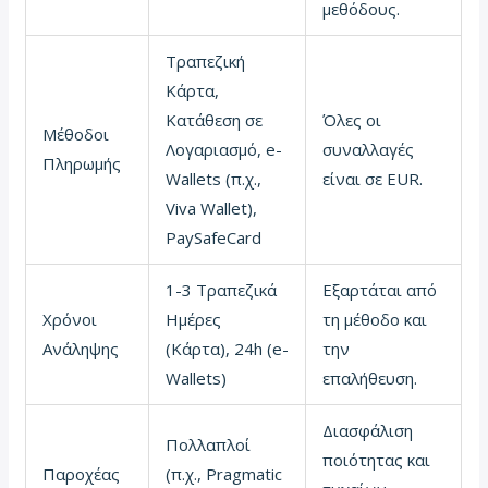
μεθόδους.
Τραπεζική
Κάρτα,
Κατάθεση σε
Όλες οι
Μέθοδοι
Λογαριασμό, e-
συναλλαγές
Πληρωμής
Wallets (π.χ.,
είναι σε EUR.
Viva Wallet),
PaySafeCard
1-3 Τραπεζικά
Εξαρτάται από
Χρόνοι
Ημέρες
τη μέθοδο και
Ανάληψης
(Κάρτα), 24h (e-
την
Wallets)
επαλήθευση.
Διασφάλιση
Πολλαπλοί
ποιότητας και
Παροχέας
(π.χ., Pragmatic