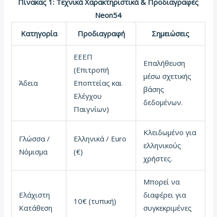
Πίνακας 1: Τεχνικά Χαρακτηριστικά & Προδιαγραφές
Neon54
Κατηγορία
Προδιαγραφή
Σημειώσεις
ΕΕΕΠ
Επαλήθευση
(Επιτροπή
μέσω σχετικής
Άδεια
Εποπτείας και
βάσης
Ελέγχου
δεδομένων.
Παιγνίων)
Κλειδωμένο για
Γλώσσα /
Ελληνικά / Euro
ελληνικούς
Νόμισμα
(€)
χρήστες.
Μπορεί να
Ελάχιστη
διαφέρει για
10€ (τυπική)
Κατάθεση
συγκεκριμένες