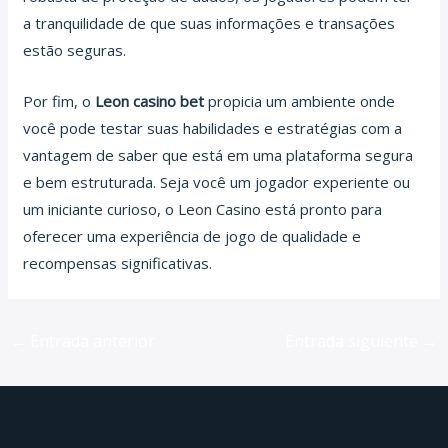
a tranquilidade de que suas informações e transações
estão seguras.
Por fim, o
Leon casino bet
propicia um ambiente onde
você pode testar suas habilidades e estratégias com a
vantagem de saber que está em uma plataforma segura
e bem estruturada. Seja você um jogador experiente ou
um iniciante curioso, o Leon Casino está pronto para
oferecer uma experiência de jogo de qualidade e
recompensas significativas.
←
Entrada anterior
Entrada siguiente
→