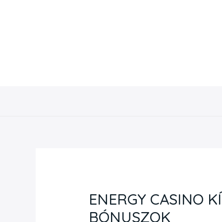
Ir
Navegación
al
de
contenido
entradas
Sobre n
ENERGY CASINO KÍ
BÓNUSZOK