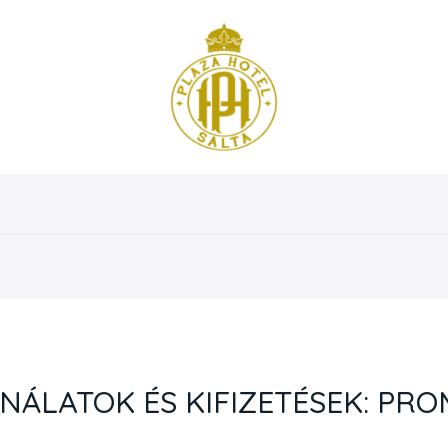
osotros
Servicios
Instalaciones
Habitaciones
NÁLATOK ÉS KIFIZETÉSEK: PRO