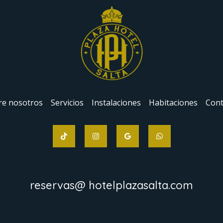
re nosotros
Servicios
Instalaciones
Habitaciones
Cont
reservas@ hotelplazasalta.com