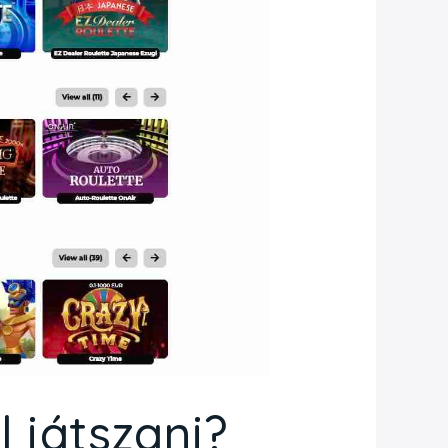
 játszani?