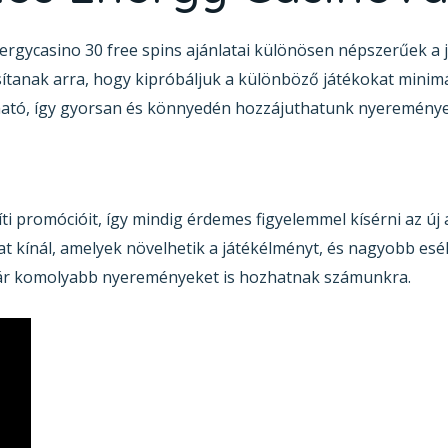
nergycasino 30 free spins ajánlatai különösen népszerűek a 
tanak arra, hogy kipróbáljuk a különböző játékokat minimál
zható, így gyorsan és könnyedén hozzájuthatunk nyereménye
ti promócióit, így mindig érdemes figyelemmel kísérni az új 
 kínál, amelyek növelhetik a játékélményt, és nagyobb esél
kár komolyabb nyereményeket is hozhatnak számunkra.