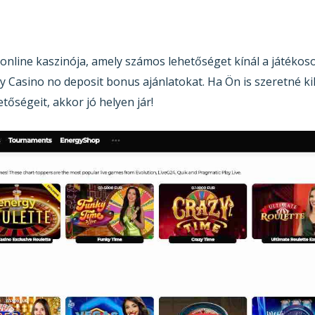
 online kaszinója, amely számos lehetőséget kínál a játéko
 Casino no deposit bonus ajánlatokat. Ha Ön is szeretné k
őségeit, akkor jó helyen jár!