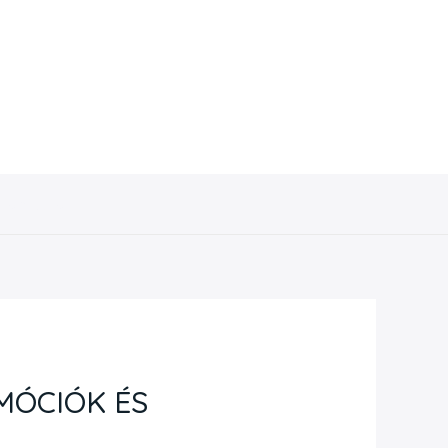
Contacto
MÓCIÓK ÉS