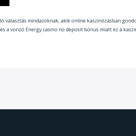
áló választás mindazoknak, akik online kaszinózásban gond
 és a vonzó Energy casino no deposit bonus miatt ez a kasz