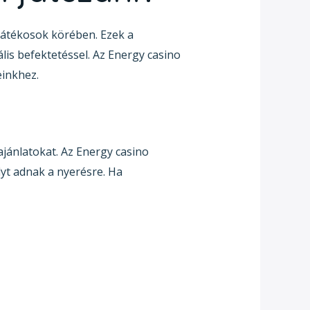
játékosok körében. Ezek a
is befektetéssel. Az Energy casino
inkhez.
ajánlatokat. Az Energy casino
yt adnak a nyerésre. Ha