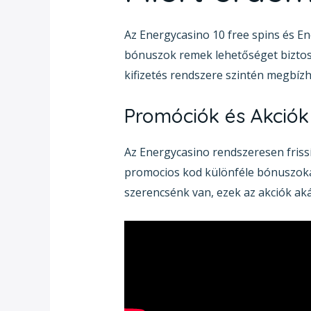
Az Energycasino 10 free spins és E
bónuszok remek lehetőséget biztosí
kifizetés rendszere szintén megbí
Promóciók és Akciók
Az Energycasino rendszeresen frissí
promocios kod különféle bónuszokat
szerencsénk van, ezek az akciók a