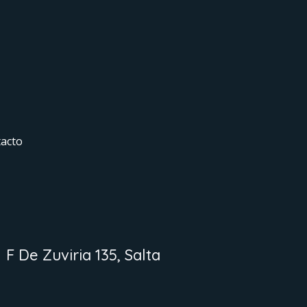
acto
F De Zuviria 135, Salta