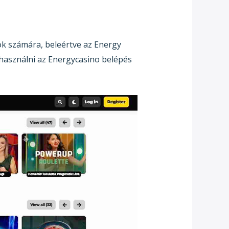
sok számára, beleértve az Energy
ihasználni az Energycasino belépés