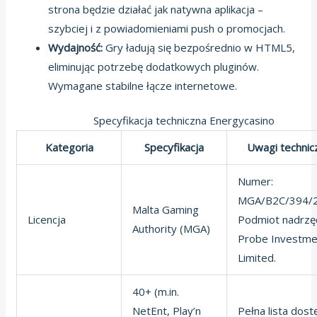
strona będzie działać jak natywna aplikacja –
szybciej i z powiadomieniami push o promocjach.
Wydajność:
Gry ładują się bezpośrednio w HTML5,
eliminując potrzebę dodatkowych pluginów.
Wymagane stabilne łącze internetowe.
Specyfikacja techniczna Energycasino
Kategoria
Specyfikacja
Uwagi technic
Numer:
MGA/B2C/394/2
Malta Gaming
Licencja
Podmiot nadrzę
Authority (MGA)
Probe Investme
Limited.
40+ (m.in.
NetEnt, Play’n
Pełna lista dos