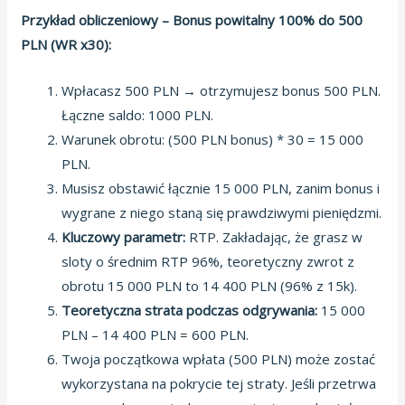
Przykład obliczeniowy – Bonus powitalny 100% do 500
PLN (WR x30):
Wpłacasz 500 PLN → otrzymujesz bonus 500 PLN.
Łączne saldo: 1000 PLN.
Warunek obrotu: (500 PLN bonus) * 30 = 15 000
PLN.
Musisz obstawić łącznie 15 000 PLN, zanim bonus i
wygrane z niego staną się prawdziwymi pieniędzmi.
Kluczowy parametr:
RTP. Zakładając, że grasz w
sloty o średnim RTP 96%, teoretyczny zwrot z
obrotu 15 000 PLN to 14 400 PLN (96% z 15k).
Teoretyczna strata podczas odgrywania:
15 000
PLN – 14 400 PLN = 600 PLN.
Twoja początkowa wpłata (500 PLN) może zostać
wykorzystana na pokrycie tej straty. Jeśli przetrwa