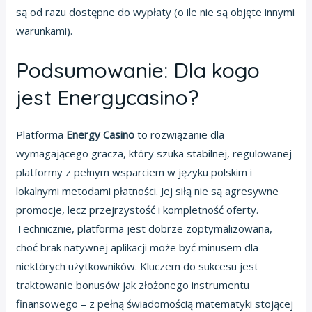
są od razu dostępne do wypłaty (o ile nie są objęte innymi
warunkami).
Podsumowanie: Dla kogo
jest Energycasino?
Platforma
Energy Casino
to rozwiązanie dla
wymagającego gracza, który szuka stabilnej, regulowanej
platformy z pełnym wsparciem w języku polskim i
lokalnymi metodami płatności. Jej siłą nie są agresywne
promocje, lecz przejrzystość i kompletność oferty.
Technicznie, platforma jest dobrze zoptymalizowana,
choć brak natywnej aplikacji może być minusem dla
niektórych użytkowników. Kluczem do sukcesu jest
traktowanie bonusów jak złożonego instrumentu
finansowego – z pełną świadomością matematyki stojącej