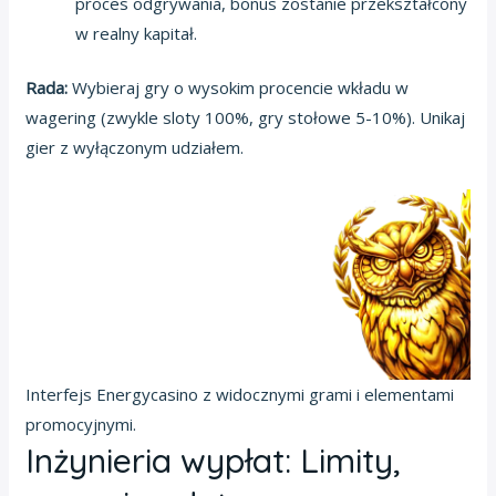
proces odgrywania, bonus zostanie przekształcony
w realny kapitał.
Rada:
Wybieraj gry o wysokim procencie wkładu w
wagering (zwykle sloty 100%, gry stołowe 5-10%). Unikaj
gier z wyłączonym udziałem.
Interfejs Energycasino z widocznymi grami i elementami
promocyjnymi.
Inżynieria wypłat: Limity,