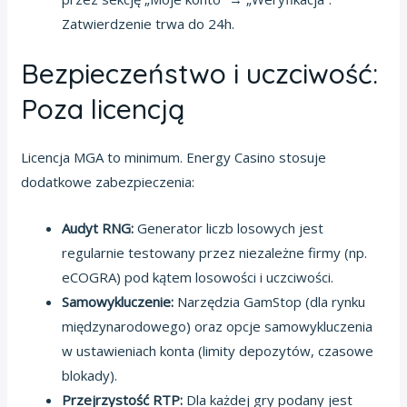
Zatwierdzenie trwa do 24h.
Bezpieczeństwo i uczciwość:
Poza licencją
Licencja MGA to minimum. Energy Casino stosuje
dodatkowe zabezpieczenia:
Audyt RNG:
Generator liczb losowych jest
regularnie testowany przez niezależne firmy (np.
eCOGRA) pod kątem losowości i uczciwości.
Samowykluczenie:
Narzędzia GamStop (dla rynku
międzynarodowego) oraz opcje samowykluczenia
w ustawieniach konta (limity depozytów, czasowe
blokady).
Przejrzystość RTP:
Dla każdej gry podany jest