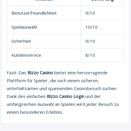
Benutzerfreundlichkeit
9/10
Spielauswahl
10/10
Sicherheit
9/10
Kundenservice
8/10
Fazit: Das
Bizzo Casino
bietet eine hervorragende
Plattform für Spieler, die nach einem sicheren,
unterhaltsamen und spannenden Casinobesuch suchen.
Dank des einfachen
Bizzo Casino Login
und der
umfangreichen Auswahl an Spielen wird jeder Besuch zu
einem besonderen Erlebnis.