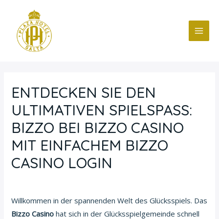
Ir
Navegación
MAI
al
de
ME
contenido
entradas
ENTDECKEN SIE DEN
ULTIMATIVEN SPIELSPASS: B
IZZO BEI BIZZO CASINO M
IT EINFACHEM BIZZO C
ASINO LOGIN
/
Blog
/ Por
fcc
Willkommen in der spannenden Welt des Glücksspiels. Das
Bizzo Casino
hat sich in der Glücksspielgemeinde schnell