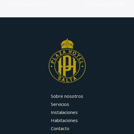
←
Entrada anterior
Entrada siguiente
→
Sobre nosotros
Servicios
Instalaciones
Habitaciones
Contacto