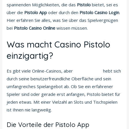
spannenden Möglichkeiten, die das
Pistolo
bietet, sei es
über die
Pistolo App
oder durch den
Pistolo Casino Login
.
Hier erfahren Sie alles, was Sie über das Spielvergnügen
bei
Pistolo Casino Online
wissen müssen.
Was macht Casino Pistolo
einzigartig?
Es gibt viele Online-Casinos, aber
Casino Pistolo
hebt sich
durch seine benutzerfreundliche Oberfläche und sein
umfangreiches Spielangebot ab. Ob Sie ein erfahrener
Spieler sind oder gerade erst anfangen, Pistolo bietet für
jeden etwas. Mit einer Vielzahl an Slots und Tischspielen
ist Ihnen nie langweilig.
Die Vorteile der Pistolo App