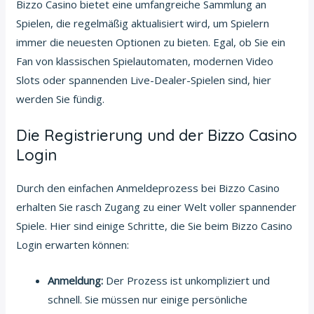
Bizzo Casino bietet eine umfangreiche Sammlung an
Spielen, die regelmäßig aktualisiert wird, um Spielern
immer die neuesten Optionen zu bieten. Egal, ob Sie ein
Fan von klassischen Spielautomaten, modernen Video
Slots oder spannenden Live-Dealer-Spielen sind, hier
werden Sie fündig.
Die Registrierung und der Bizzo Casino
Login
Durch den einfachen Anmeldeprozess bei Bizzo Casino
erhalten Sie rasch Zugang zu einer Welt voller spannender
Spiele. Hier sind einige Schritte, die Sie beim Bizzo Casino
Login erwarten können:
Anmeldung:
Der Prozess ist unkompliziert und
schnell. Sie müssen nur einige persönliche