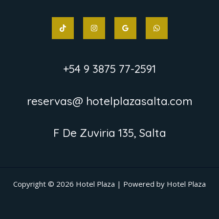
+54 9 3875 77-2591
reservas@ hotelplazasalta.com
F De Zuviria 135, Salta
Copyright © 2026 Hotel Plaza | Powered by Hotel Plaza