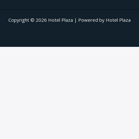
Copyright © 2026 Hotel Plaza | Powered by Hotel Plaza