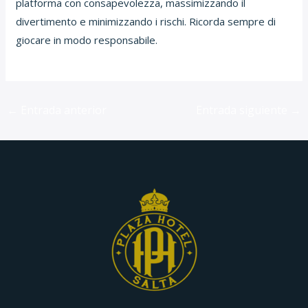
platforma con consapevolezza, massimizzando il
divertimento e minimizzando i rischi. Ricorda sempre di
giocare in modo responsabile.
←
Entrada anterior
Entrada siguiente
→