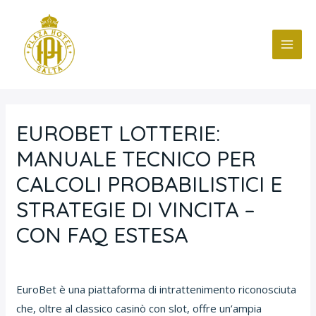
Ir
Navegación
MAI
al
de
ME
contenido
entradas
EUROBET LOTTERIE:
MANUALE TECNICO PER
CALCOLI PROBABILISTICI E
STRATEGIE DI VINCITA –
CON FAQ ESTESA
/
Blog
/ Por
fcc
EuroBet è una piattaforma di intrattenimento riconosciuta
che, oltre al classico casinò con slot, offre un’ampia