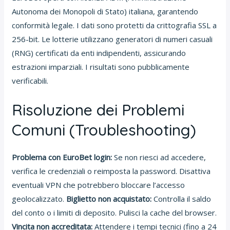
Autonoma dei Monopoli di Stato) italiana, garantendo
conformità legale. I dati sono protetti da crittografia SSL a
256-bit. Le lotterie utilizzano generatori di numeri casuali
(RNG) certificati da enti indipendenti, assicurando
estrazioni imparziali. I risultati sono pubblicamente
verificabili.
Risoluzione dei Problemi
Comuni (Troubleshooting)
Problema con EuroBet login:
Se non riesci ad accedere,
verifica le credenziali o reimposta la password. Disattiva
eventuali VPN che potrebbero bloccare l’accesso
geolocalizzato.
Biglietto non acquistato:
Controlla il saldo
del conto o i limiti di deposito. Pulisci la cache del browser.
Vincita non accreditata:
Attendere i tempi tecnici (fino a 24