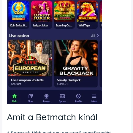
Amit a Betmatch kínál
A Betmatch több mint egy egyszerű sportfogadási