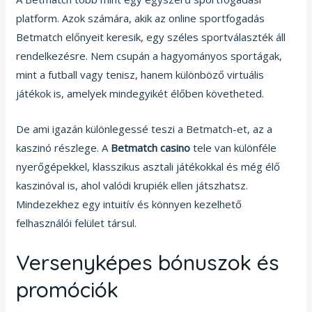
platform. Azok számára, akik az online sportfogadás
Betmatch előnyeit keresik, egy széles sportválaszték áll
rendelkezésre. Nem csupán a hagyományos sportágak,
mint a futball vagy tenisz, hanem különböző virtuális
játékok is, amelyek mindegyikét élőben követheted.
De ami igazán különlegessé teszi a Betmatch-et, az a
kaszinó részlege. A
Betmatch casino
tele van különféle
nyerőgépekkel, klasszikus asztali játékokkal és még élő
kaszinóval is, ahol valódi krupiék ellen játszhatsz.
Mindezekhez egy intuitív és könnyen kezelhető
felhasználói felület társul.
Versenyképes bónuszok és
promóciók