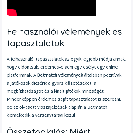
Felhasználói vélemények és
tapasztalatok
A felhasználói tapasztalatok az egyik legjobb módja annak,
hogy eldöntsük, érdemes-e adni egy esélyt egy online
platformnak. A
Betmatch vélemények
általában pozitívak,
a játékosok dicsérik a gyors kifizetéseket, a
megbízhatóságot és a kínált játékok minőségét.
Mindenképpen érdemes saját tapasztalatot is szerezni,
de az olvasott visszajelzések alapján a Betmatch
kiemelkedik a versenytársai közül.
Összefoglalás: Miért