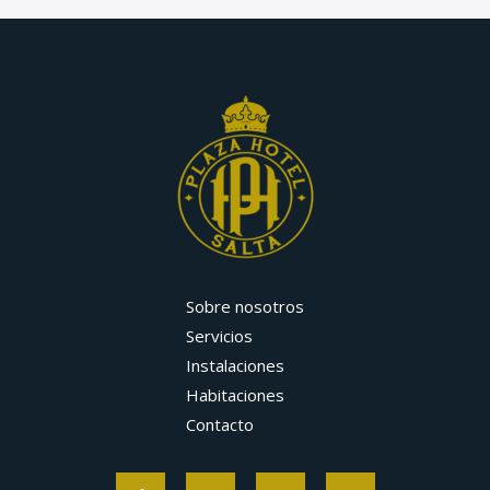
Sobre nosotros
Servicios
Instalaciones
Habitaciones
Contacto