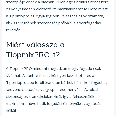
szereplője ennek a piacnak. Különleges bónusz rendszere
és kényelmesen elérhető, felhasználóbarát felülete miatt
a Tippmixpro az egyik legjobb választás azok számára,
akik szeretnének szerencsét próbálni a sportfogadás
terepén.
Miért válassza a
TippmixPRO-t?
A TippmixPRO mindent megad, amit egy fogadó csak
kívánhat. Az online felület könnyen kezelhető, és a
Tippmixpro app letöltése után bárhol, bármikor fogadhat
kedvenc csapatára vagy sporteseményére. Az oldal
biztonságos tranzakciókat kínál, így a felhasználók
maximumra növelhetik fogadási élményüket, aggódás
nélkül.