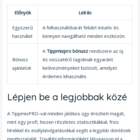
Előnyök
Leírás
Egyszerű
A felhasználóbarát felület intuitív és
használat
könnyen navigálható minden eszközön.
A
Tippmixpro bónusz
rendszere az új
Bónusz
és visszatérő tagoknak egyaránt
ajánlatok
kedvezményeket biztosít, amelyet
érdemes kihasználni.
Lépjen be a legjobbak közé
A TippmixPRO-val minden játékos úgy érezheti magát,
mint egy profi, hiszen részletes statisztikákkal, friss
hírekkel és esélylatolgatásokkal segíti a legjobb döntések
meghozatalát. További információkért látogasson el a