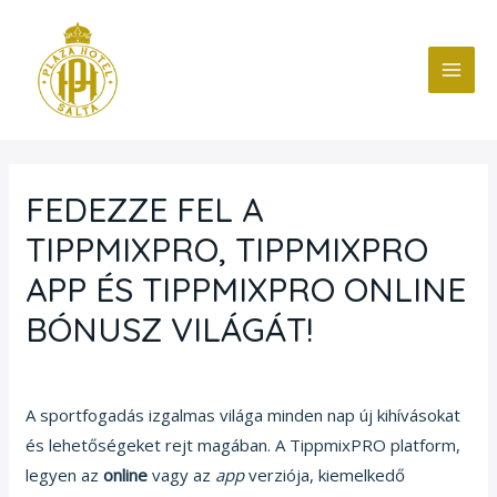
Ir
Navegación
MAI
al
de
ME
contenido
entradas
FEDEZZE FEL A
TIPPMIXPRO, TIPPMIXPRO
APP ÉS TIPPMIXPRO ONLINE
BÓNUSZ VILÁGÁT!
/
Blog
/ Por
fcc
A sportfogadás izgalmas világa minden nap új kihívásokat
és lehetőségeket rejt magában. A TippmixPRO platform,
legyen az
online
vagy az
app
verziója, kiemelkedő