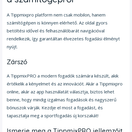
A Tippmixpro platform nem csak mobilon, hanem
számítógépen is könnyen elérhető. Az oldal gyors
betöltési idővel és felhasználóbarát navigációval
rendelkezik, így garantáltan élvezetes fogadási élményt
nyújt.
Zárszó
A TippmixPRO a modern fogadók számára készült, akik
értékelik a kényelmet és az innovációt. Akár a Tippmixpro
online, akár az app használatát választja, biztos lehet
benne, hogy mindig izgalmas fogadások és nagyszerű
bónuszok várják. Kezdje el most a fogadást, és
tapasztalja meg a sportfogadás új korszakát!
Ismerje meg a TippmixPRO jellemzőit