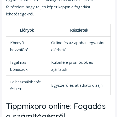
feltételeit, hogy teljes képet kapjon a fogadási
lehetőségekről.
Előnyök
Részletek
Könnyű
Online és az appban egyaránt
hozzáférés
elérhető
Izgalmas
Különféle promóciók és
bónuszok
ajánlatok
Felhasználóbarát
Egyszerű és átlátható dizájn
felület
Tippmixpro online: Fogadás
a számítógépről