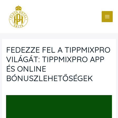
Ir
Navegación
MAI
al
de
ME
contenido
entradas
FEDEZZE FEL A TIPPMIXPRO
VILÁGÁT: TIPPMIXPRO APP
ÉS ONLINE
BÓNUSZLEHETŐSÉGEK
/
Blog
/ Por
fcc