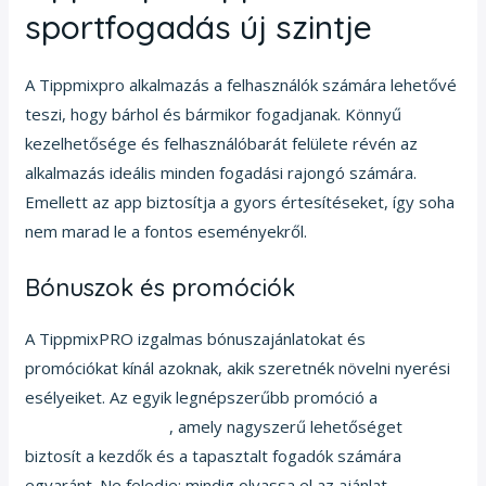
sportfogadás új szintje
A Tippmixpro alkalmazás a felhasználók számára lehetővé
teszi, hogy bárhol és bármikor fogadjanak. Könnyű
kezelhetősége és felhasználóbarát felülete révén az
alkalmazás ideális minden fogadási rajongó számára.
Emellett az app biztosítja a gyors értesítéseket, így soha
nem marad le a fontos eseményekről.
Bónuszok és promóciók
A TippmixPRO izgalmas bónuszajánlatokat és
promóciókat kínál azoknak, akik szeretnék növelni nyerési
esélyeiket. Az egyik legnépszerűbb promóció a
Tippmixpro bónusz
, amely nagyszerű lehetőséget
biztosít a kezdők és a tapasztalt fogadók számára
egyaránt. Ne feledje: mindig olvassa el az ajánlat