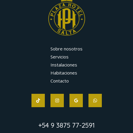
Sobre nosotros
Servicios
Instalaciones
Habitaciones
Contacto
+54 9 3875 77-2591