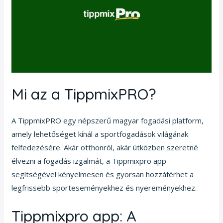
Mi az a TippmixPRO?
A TippmixPRO egy népszerű magyar fogadási platform,
amely lehetőséget kínál a sportfogadások világának
felfedezésére. Akár otthonról, akár útközben szeretné
élvezni a fogadás izgalmát, a Tippmixpro app
segítségével kényelmesen és gyorsan hozzáférhet a
legfrissebb sporteseményekhez és nyereményekhez.
Tippmixpro app: A