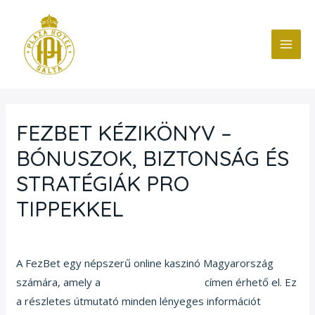
Ir
Navegación
MAI
al
de
ME
contenido
entradas
FEZBET KÉZIKÖNYV –
BÓNUSZOK, BIZTONSÁG ÉS
STRATÉGIÁK PRO
TIPPEKKEL
/
Blog
/ Por
fcc
A FezBet egy népszerű online kaszinó Magyarország
számára, amely a
https://fezbethu.eu/
címen érhető el. Ez
a részletes útmutató minden lényeges információt