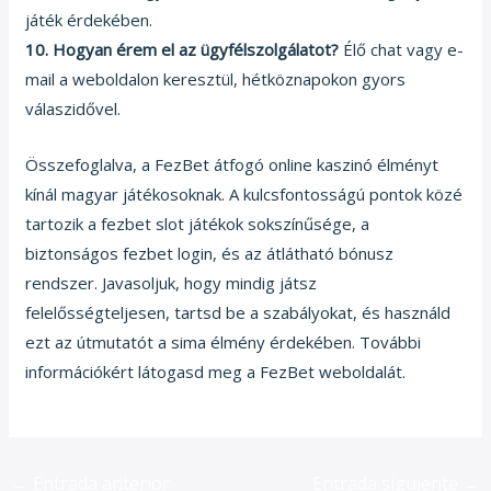
játék érdekében.
10. Hogyan érem el az ügyfélszolgálatot?
Élő chat vagy e-
mail a weboldalon keresztül, hétköznapokon gyors
válaszidővel.
Összefoglalva, a FezBet átfogó online kaszinó élményt
kínál magyar játékosoknak. A kulcsfontosságú pontok közé
tartozik a fezbet slot játékok sokszínűsége, a
biztonságos fezbet login, és az átlátható bónusz
rendszer. Javasoljuk, hogy mindig játsz
felelősségteljesen, tartsd be a szabályokat, és használd
ezt az útmutatót a sima élmény érdekében. További
információkért látogasd meg a FezBet weboldalát.
←
Entrada anterior
Entrada siguiente
→