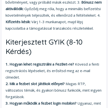
bővítményeit, vagy próbáld másik eszközt. 3.
Bónusz nem
aktiválódik:
Győződj meg róla, hogy a minimális befizetési
követelmények teljesültek, és ellenőrizd a feltételeket. 4.
Kifizetés késik:
Várj 1-3 munkanapot, majd lépj
kapcsolatba a támogatással tranzakciós részletekkel.
Kiterjesztett GYIK (8-10
Kérdés)
1. Hogyan lehet regisztrálni a FezBet-re?
Kövesd a fenti
regisztrációs lépéseket, és erősítsd meg az e-mail
címedet.
2. Mik a fezbet slot játékok előnyei?
Magas RTP,
változatos témák, és gyakori bónusz funkciók, mint ingyen
forgatások.
3. Hogyan működik a fezbet login mobilon?
Ugyanaz, mint