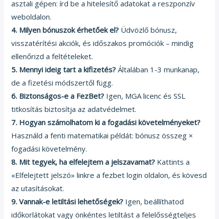
asztali gépen: írd be a hitelesítő adatokat a reszponzív
weboldalon.
4. Milyen bónuszok érhetőek el?
Üdvözlő bónusz,
visszatérítési akciók, és időszakos promóciók – mindig
ellenőrizd a feltételeket.
5. Mennyi ideig tart a kifizetés?
Általában 1-3 munkanap,
de a fizetési módszertől függ.
6. Biztonságos-e a FezBet?
Igen, MGA licenc és SSL
titkosítás biztosítja az adatvédelmet.
7. Hogyan számolhatom ki a fogadási követelményeket?
Használd a fenti matematikai példát: bónusz összeg ×
fogadási követelmény.
8. Mit tegyek, ha elfelejtem a jelszavamat?
Kattints a
«Elfelejtett jelszó» linkre a fezbet login oldalon, és kövesd
az utasításokat.
9. Vannak-e letiltási lehetőségek?
Igen, beállíthatod
időkorlátokat vagy önkéntes letiltást a felelősségteljes