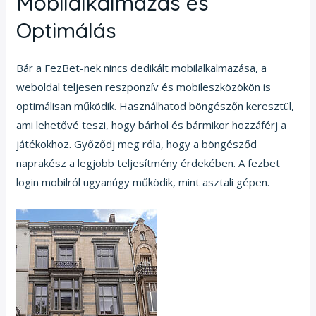
Mobilalkalmazás és
Optimálás
Bár a FezBet-nek nincs dedikált mobilalkalmazása, a
weboldal teljesen reszponzív és mobileszközökön is
optimálisan működik. Használhatod böngészőn keresztül,
ami lehetővé teszi, hogy bárhol és bármikor hozzáférj a
játékokhoz. Győződj meg róla, hogy a böngésződ
naprakész a legjobb teljesítmény érdekében. A fezbet
login mobilról ugyanúgy működik, mint asztali gépen.